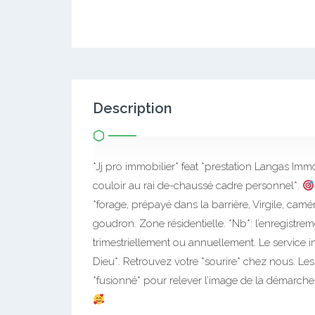
Description
*Jj pro immobilier* feat *prestation Langas Immo
couloir au rai de-chaussé cadre personnel*.
*forage, prépayé dans la barrière, Virgile, camé
goudron. Zone résidentielle. *Nb*: l’enregistremen
trimestriellement ou annuellement. Le service im
Dieu*. Retrouvez votre *sourire* chez nous. Les 
*fusionné* pour relever l’image de la démarche 