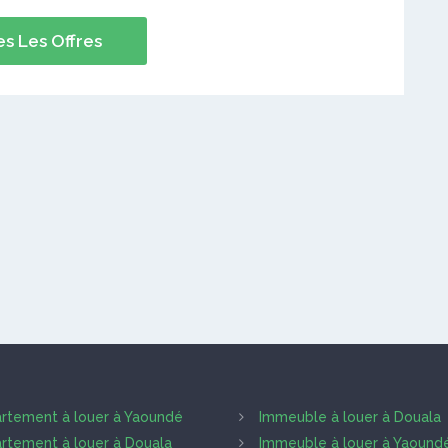
s Les Offres
rtement à louer à Yaoundé
Immeuble à louer à Douala
rtement à louer à Douala
Immeuble à louer à Yaound