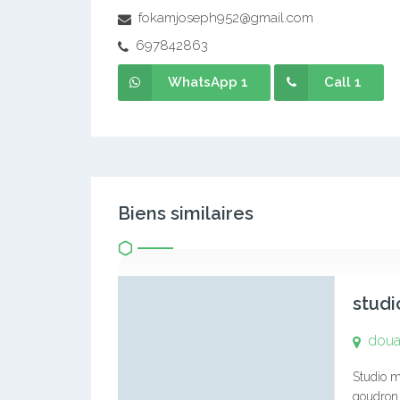
fokamjoseph952@gmail.com
697842863
WhatsApp 1
Call 1
Biens similaires
studi
doua
Studio m
goudron