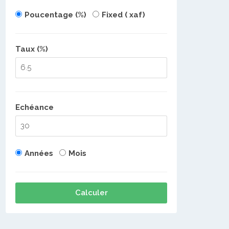
Poucentage (%)
Fixed ( xaf)
Taux (%)
Echéance
Années
Mois
Calculer