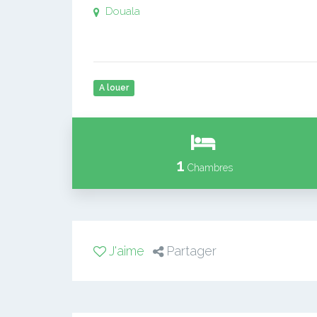
Douala
A louer
1
Chambres
J'aime
Partager