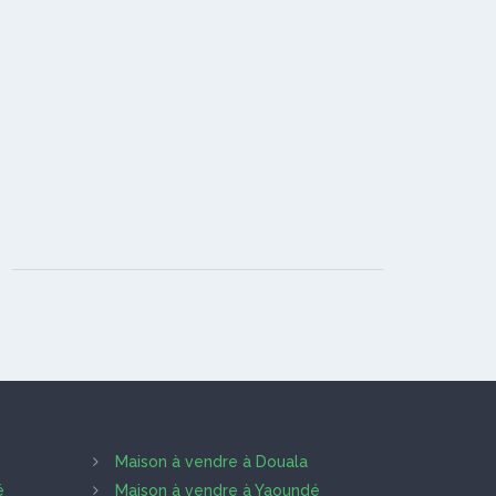
Maison à vendre à Douala
é
Maison à vendre à Yaoundé