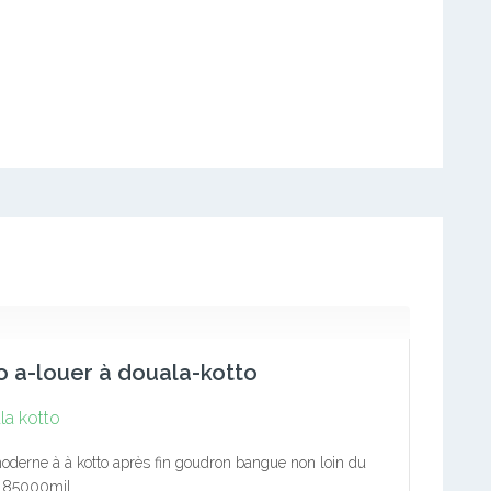
o a-louer à douala-kotto
la kotto
oderne à à kotto après fin goudron bangue non loin du
 85000mil