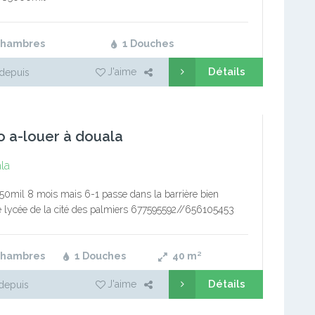
Chambres
1 Douches
Détails
J'aime
depuis
o a-louer à douala
la
 50mil 8 mois mais 6-1 passe dans la barrière bien
e lycée de la cité des palmiers 677595592//656105453
 visite et commission exigé
Chambres
1 Douches
40
m²
Détails
J'aime
depuis