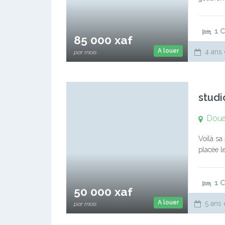
1 
85 000 xaf
A louer
4 ans 
par mois
studi
Doua
Voilà sa
placée l
Frais de
1 
50 000 xaf
A louer
5 ans 
par mois