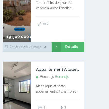
Terrain Titré de 970m² à
vendre à Awae Escalier –
Situé à Manassa, vers
Ngoantet – Non loin de
970
l’Université Catholique –
Encore d’autres Espaces
Disponibles – Terrain Titré –
19 500 000 xaf
…
Détails
6 mois depuis
J'aime
A
ppartement A louer Bonandjo
Bonandjo
Bonandjo
Magnifique et vaste
appartement 03 chambres
disponible à BONANDJO
DLA1 03 chambre 03
3
3
douches 01 vaste salon 01