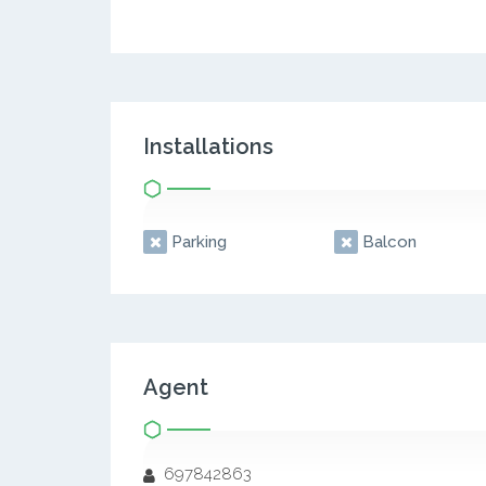
Installations
Parking
Balcon
Agent
697842863