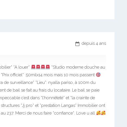
depuis 4 ans
bilier* *A louer*
*Studio moderne douche au
*Prix officiel* :50milx14 mois mais 10 mois passent
ra de surveillance* *Lieu*: nyalla pariso, à 100m du
t de bail se fait au frais du locataire. Le bail se paie
peccable c’est dans *l’honnêteté* et *la crainte de
structures *Jj pro* et *prestation Langas* Immobilier ont
au 237. Merci de nous faire *confiance*. Love u all