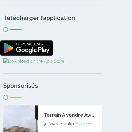
Télécharger l’application
Sponsorisés
T
errain A vendre Awaïe Escalier
Awaïe Escalier
Awaïe Escalier