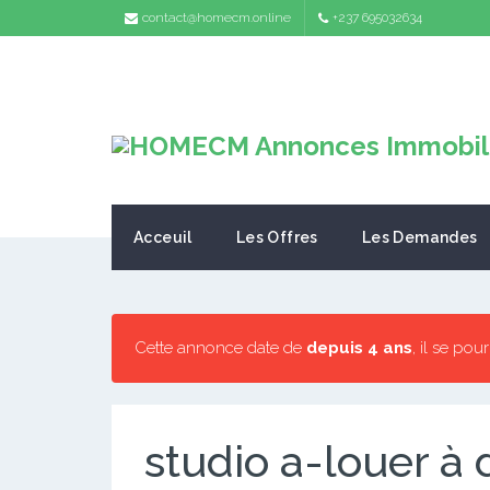
contact@homecm.online
+237 695032634
Acceuil
Les Offres
Les Demandes
Cette annonce date de
depuis 4 ans
, il se pou
studio a-louer à