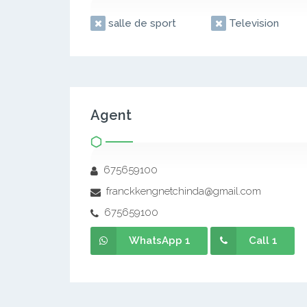
salle de sport
Television
Agent
675659100
franckkengnetchinda@gmail.com
675659100
WhatsApp 1
Call 1