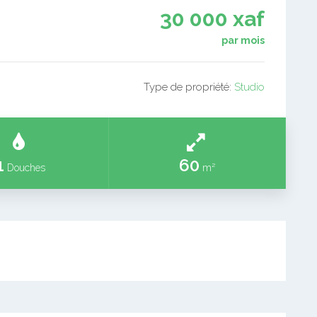
30 000 xaf
par mois
Type de propriété:
Studio
1
60
Douches
m²