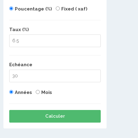
Poucentage (%)
Fixed ( xaf)
Taux (%)
Echéance
Années
Mois
Calculer