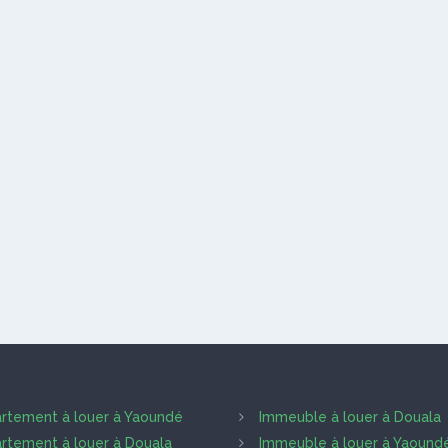
rtement à louer à Yaoundé
Immeuble à louer à Douala
rtement à louer à Douala
Immeuble à louer à Yaound