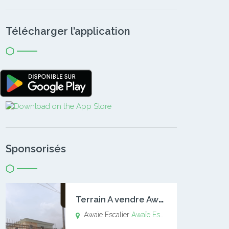
Télécharger l’application
Sponsorisés
T
errain A vendre Awaïe Escalier
Awaïe Escalier
Awaïe Escalier