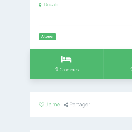
Douala
A louer
1
Chambres
J'aime
Partager