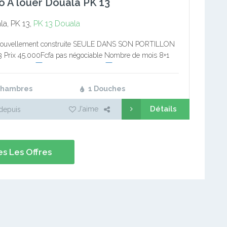
o A louer Douala PK 13
a, PK 13,
PK 13
Douala
Nouvellement construite SEULE DANS SON PORTILLON
 Prix 45.000Fcfa pas négociable Nombre de mois 8+1
re carrelé
Douche au couloire
Salon carrelé et
Cuisine carrelé
Veranda personnel…
Chambres
1 Douches
Détails
J'aime
depuis
s Les Offres