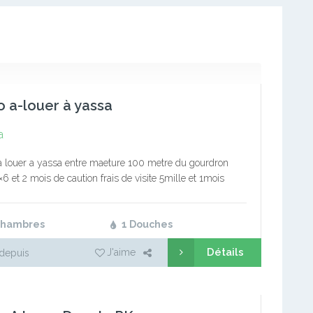
o a-louer à yassa
a
a louer a yassa entre maeture 100 metre du gourdron
6 et 2 mois de caution frais de visite 5mille et 1mois
ion voici mon numero 674671343
Chambres
1 Douches
Détails
J'aime
depuis