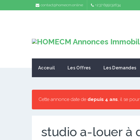
contact@homecm.online
+237 695032634
Acceuil
Les Offres
Les Demandes
Cette annonce date de
depuis 4 ans
, il se pou
studio a-louer à