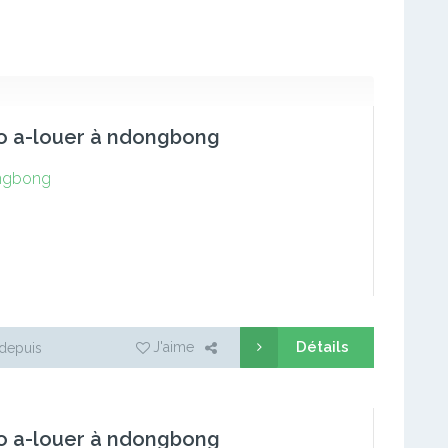
o a-louer à ndongbong
ngbong
Détails
J'aime
depuis
o a-louer à ndongbong