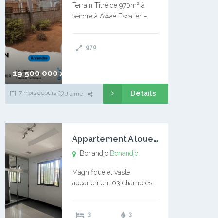
Terrain Titré de 970m² à
vendre à Awae Escalier –
Situé à Manassa, vers
Ngoantet – Non loin de
970
l’Université Catholique –
Encore d’autres Espaces
Disponibles – Terrain Titré –
19 500 000 xaf
…
Détails
7 mois depuis
J'aime
A
ppartement A louer Bonandjo
Bonandjo
Bonandjo
Magnifique et vaste
appartement 03 chambres
disponible à BONANDJO
DLA1 03 chambre 03
3
3
douches 01 vaste salon 01