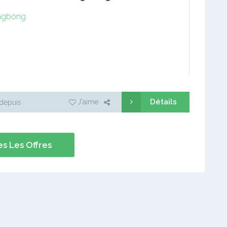
ngbong
Détails
J'aime
depuis
s Les Offres