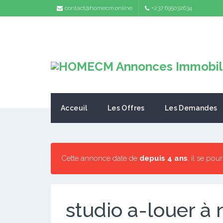
contact@homecm.online
+237 695032634
Acceuil
Les Offres
Les Demandes
Cette annonce date de
depuis 4 ans
, il se pou
studio a-louer 