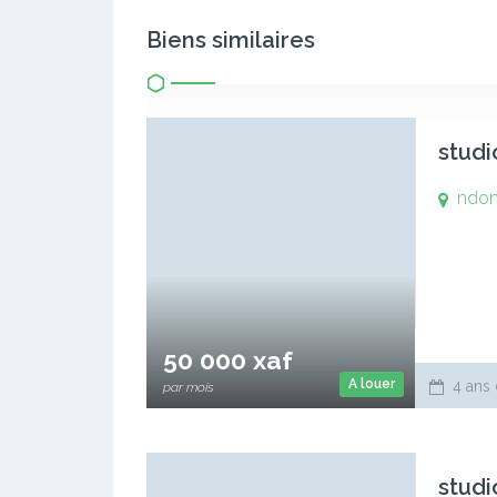
Biens similaires
studi
ndo
50 000 xaf
A louer
4 ans 
par mois
studi