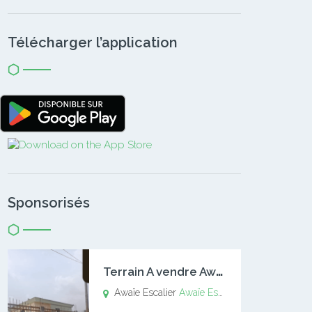
Télécharger l’application
Sponsorisés
T
errain A vendre Awaïe Escalier
Awaïe Escalier
Awaïe Escalier