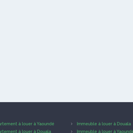
rtement à louer à Yaoundé
Immeuble à louer à Douala
rtement à louer à Douala
Immeuble à louer à Yaound