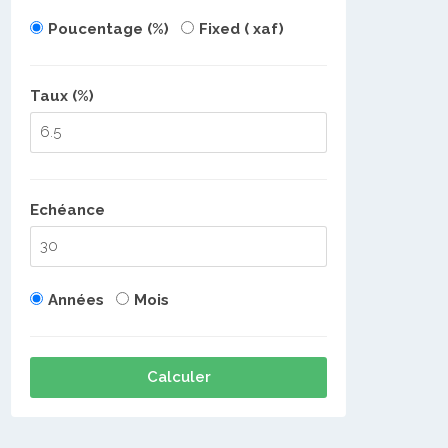
Poucentage (%)
Fixed ( xaf)
Taux (%)
Echéance
Années
Mois
Calculer