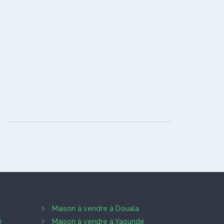
Maison à vendre à Douala
é
Maison à vendre à Yaoundé