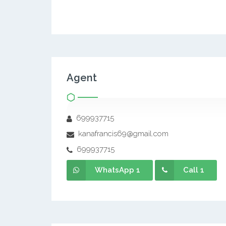
Agent
699937715
kanafrancis69@gmail.com
699937715
WhatsApp 1
Call 1