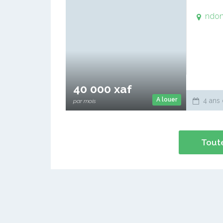
ndo
40 000 xaf
A louer
4 ans 
par mois
Toute