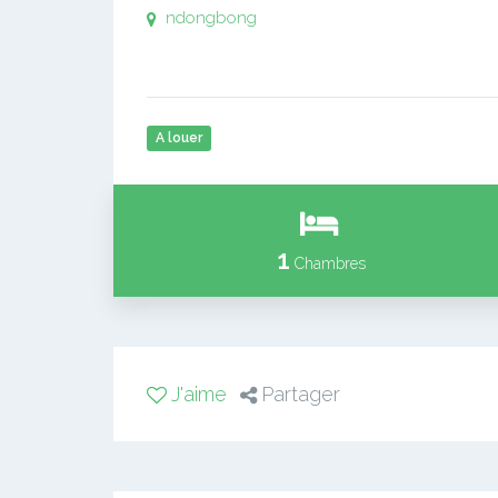
ndongbong
A louer
1
Chambres
J'aime
Partager