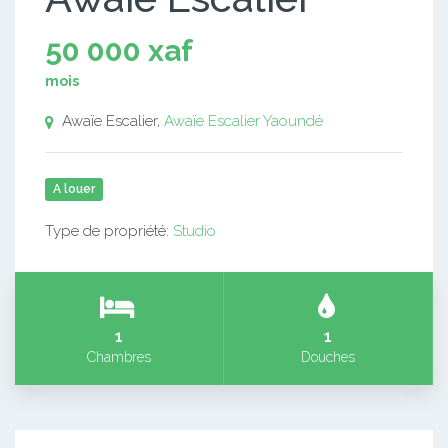
50 000 xaf
mois
Awaïe Escalier,
Awaïe Escalier
Yaoundé
A louer
Type de propriété:
Studio
1
1
Chambres
Douches