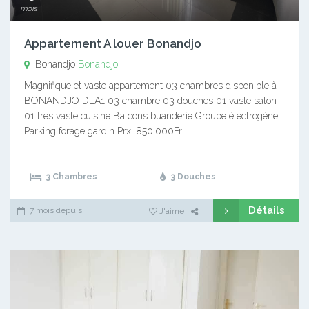
mois
Appartement A louer Bonandjo
Bonandjo
Bonandjo
Magnifique et vaste appartement 03 chambres disponible à
BONANDJO DLA1 03 chambre 03 douches 01 vaste salon
01 très vaste cuisine Balcons buanderie Groupe électrogène
Parking forage gardin Prx: 850.000Fr…
3 Chambres
3 Douches
Détails
7 mois depuis
J'aime