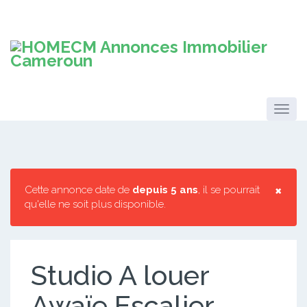
×
Cette annonce date de
depuis 5 ans
, il se pourrait
qu'elle ne soit plus disponible.
Studio A louer
Awaïe Escalier