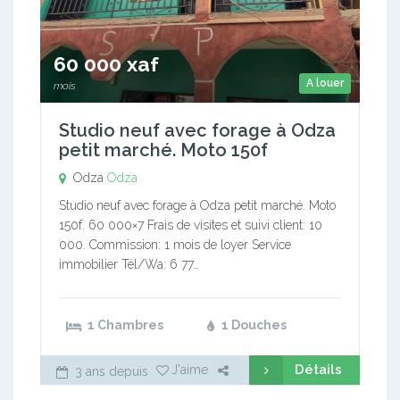
60 000 xaf
A louer
mois
Studio neuf avec forage à Odza
petit marché. Moto 150f
Odza
Odza
Studio neuf avec forage à Odza petit marché. Moto
150f. 60 000×7 Frais de visites et suivi client: 10
000. Commission: 1 mois de loyer Service
immobilier Tél/Wa: 6 77…
1 Chambres
1 Douches
Détails
J'aime
3 ans depuis