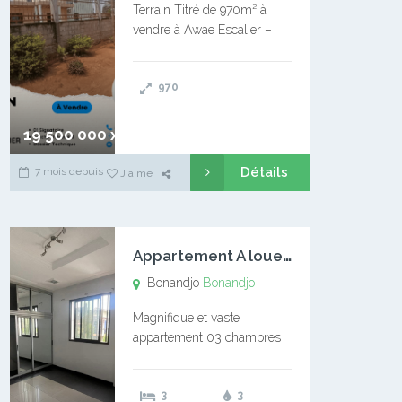
Terrain Titré de 970m² à
vendre à Awae Escalier –
Situé à Manassa, vers
Ngoantet – Non loin de
970
l’Université Catholique –
Encore d’autres Espaces
Disponibles – Terrain Titré –
19 500 000 xaf
…
Détails
7 mois depuis
J'aime
A
ppartement A louer Bonandjo
Bonandjo
Bonandjo
Magnifique et vaste
appartement 03 chambres
disponible à BONANDJO
DLA1 03 chambre 03
3
3
douches 01 vaste salon 01