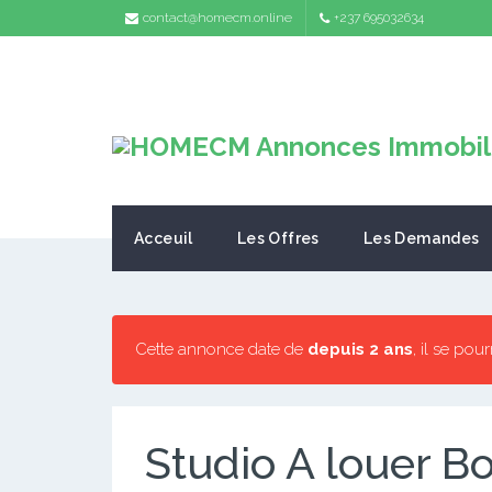
contact@homecm.online
+237 695032634
Acceuil
Les Offres
Les Demandes
Cette annonce date de
depuis 2 ans
, il se pou
Studio A louer B