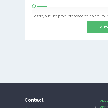
Désolé, aucune propriété associée n'a été trou
Toute
Contact
Appa
Appa