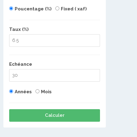
Poucentage (%)
Fixed ( xaf)
Taux (%)
Echéance
Années
Mois
Calculer