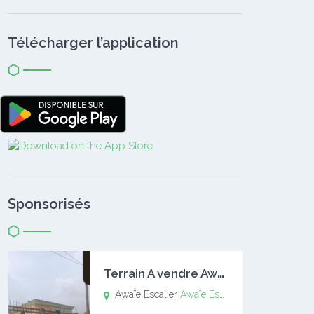
Télécharger l’application
Sponsorisés
T
errain A vendre Awaïe Escalier
Awaïe Escalier
Awaïe Escalier