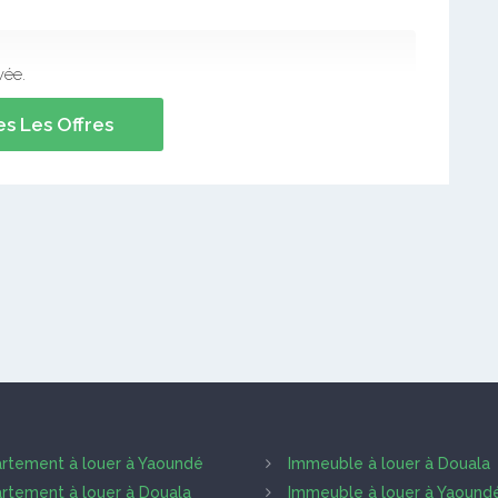
vée.
s Les Offres
rtement à louer à Yaoundé
Immeuble à louer à Douala
rtement à louer à Douala
Immeuble à louer à Yaound