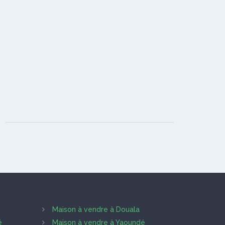
Maison à vendre à Douala
é
Maison à vendre à Yaoundé