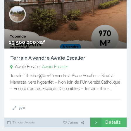
19 500 000 xaf
Terrain A vendre Awaïe Escalier
Awaïe Escalier
Awaïe Escalier
Terrain Titré de 970m² à vendre à Awae Escalier – Situé à
Manassa, vers Ngoantet – Non loin de l’Université Catholique
– Encore d’autres Espaces Disponibles – Terrain Titré –…
970
Détails
7 mois depuis
J'aime