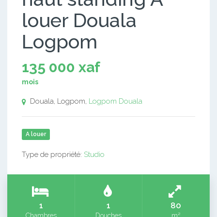
louer Douala
Logpom
135 000 xaf
mois
Douala, Logpom,
Logpom
Douala
A louer
Type de propriété:
Studio
1
1
80
Chambres
Douches
m²