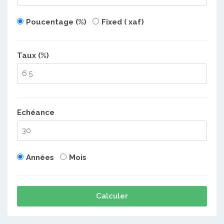
Poucentage (%)
Fixed ( xaf)
Taux (%)
Echéance
Années
Mois
Calculer