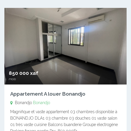
850 000 xaf
mois
Appartement A louer Bonandjo
Bonandjo
Bonandjo
Magnifique et vaste appartement 03 chambres disponible à
BONANDJO DLA1 03 chambre 03 douches 01 vaste salon
01 très vaste cuisine Balcons buanderie Groupe électrogène
Parking forage gardin Prx: 850.000Fr…