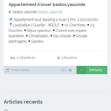
Appartement A louer bastos yaounde
bastos yaounde,
bastos yaounde
Appartement haut standing à louer || Prix: 1.000.000frs
Localisation | Quartier : #GOLF
02 Chambres
03
Douches
Séjour spacieux
Cuisine avec espace
buanderie
Climatisation
Eau chaude
Groupe
électrogène
Gardien…
2 Chambres
3 Douches
Détails
7 mois depuis
1
Articles récents