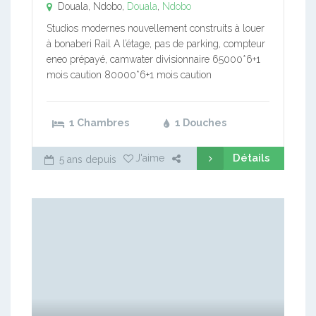
Douala, Ndobo,
Douala
,
Ndobo
Studios modernes nouvellement construits à louer
à bonaberi Rail A l’étage, pas de parking, compteur
eneo prépayé, camwater divisionnaire 65000*6+1
mois caution 80000*6+1 mois caution
1 Chambres
1 Douches
Détails
J'aime
5 ans depuis