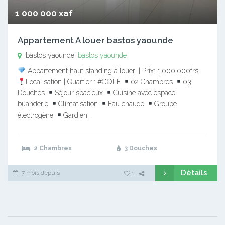
1 000 000 xaf
Appartement A louer bastos yaounde
bastos yaounde,
bastos yaounde
Appartement haut standing à louer || Prix: 1.000.000frs
Localisation | Quartier : #GOLF
02 Chambres
03
Douches
Séjour spacieux
Cuisine avec espace
buanderie
Climatisation
Eau chaude
Groupe
électrogène
Gardien…
2 Chambres
3 Douches
Détails
7 mois depuis
1