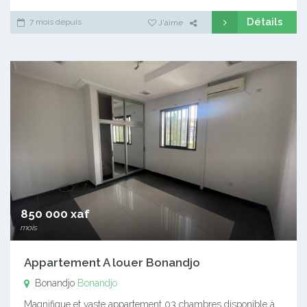
Détails
7 mois depuis
J'aime
850 000 xaf
mois
Appartement A louer Bonandjo
Bonandjo
Bonandjo
Magnifique et vaste appartement 03 chambres disponible à