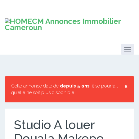
×
Cette annonce date de
depuis 5 ans
, il se pourrait
qu'elle ne soit plus disponible.
Studio A louer
Douala Makepe