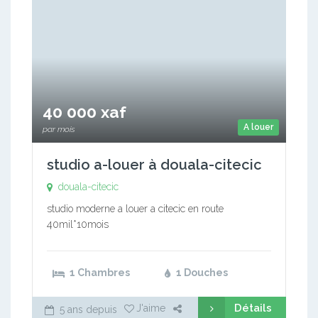
40 000 xaf
A louer
par mois
studio a-louer à douala-citecic
douala-citecic
studio moderne a louer a citecic en route
40mil*10mois
1 Chambres
1 Douches
Détails
J'aime
5 ans depuis