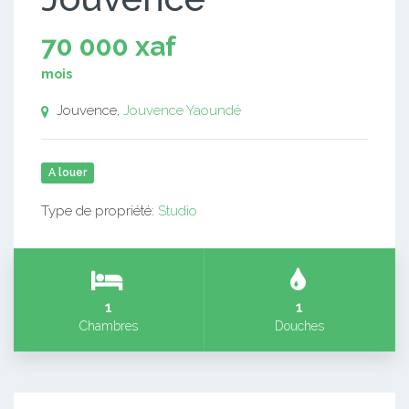
70 000 xaf
mois
Jouvence,
Jouvence
Yaoundé
A louer
Type de propriété:
Studio
1
1
Chambres
Douches