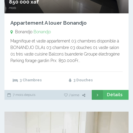
850 000 xaf
mois
Appartement A louer Bonandjo
Bonandjo
Bonandjo
Magnifique et vaste appartement 03 chambres disponible à
BONANDJO DLA1 03 chambre 03 douches 01 vaste salon
01 très vaste cuisine Balcons buanderie Groupe électrogène
Parking forage gardin Prx: 850.000Fr…
3 Chambres
3 Douches
Détails
7 mois depuis
J'aime