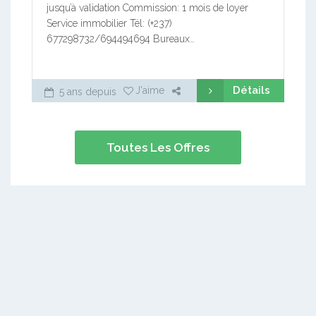
jusqu’à validation Commission: 1 mois de loyer
Service immobilier Tél: (+237)
677298732/694494694 Bureaux…
Détails
J'aime
5 ans depuis
Toutes Les Offres