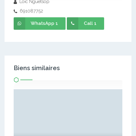
Loïc Nguetsop
691087752
WhatsApp 1
Call 1
Biens similaires