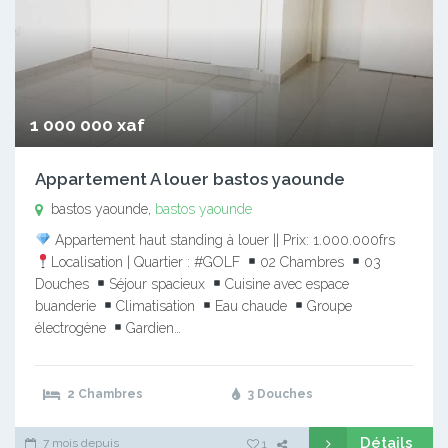
1 000 000 xaf
Appartement A louer bastos yaounde
bastos yaounde,
bastos yaounde
Appartement haut standing à louer || Prix: 1.000.000frs
Localisation | Quartier : #GOLF
02 Chambres
03
Douches
Séjour spacieux
Cuisine avec espace
buanderie
Climatisation
Eau chaude
Groupe
électrogène
Gardien…
2 Chambres
3 Douches
Détails
7 mois depuis
1