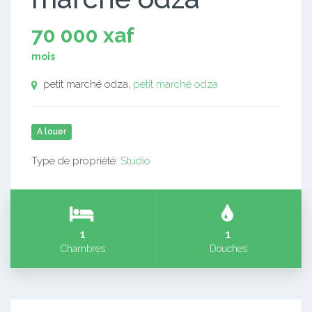
70 000 xaf
mois
petit marché odza,
petit marché odza
A louer
Type de propriété:
Studio
1
1
Chambres
Douches