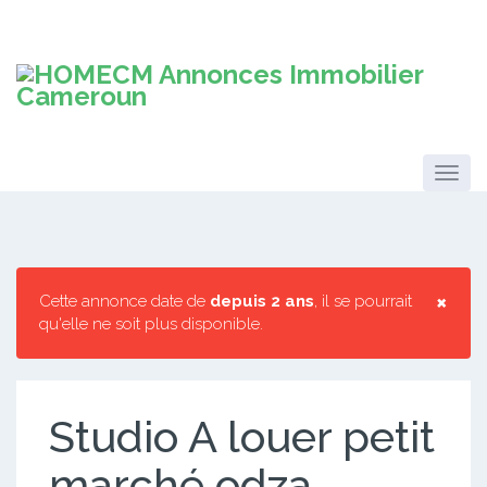
×
Cette annonce date de
depuis 2 ans
, il se pourrait
qu'elle ne soit plus disponible.
Studio A louer petit
marché odza