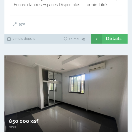
– Encore d’autres Espaces Disponibles – Terrain Titré –…
970
Détails
7 mois depuis
J'aime
850 000 xaf
mois