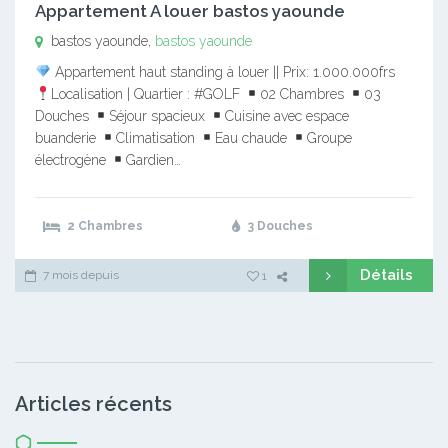
Appartement A louer bastos yaounde
bastos yaounde,
bastos yaounde
Appartement haut standing à louer || Prix: 1.000.000frs
Localisation | Quartier : #GOLF
02 Chambres
03
Douches
Séjour spacieux
Cuisine avec espace
buanderie
Climatisation
Eau chaude
Groupe
électrogène
Gardien…
2 Chambres
3 Douches
Détails
7 mois depuis
1
Articles récents