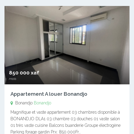
850 000 xaf
mois
Appartement A louer Bonandjo
Bonandjo
Bonandjo
Magnifique et vaste appartement 03 chambres disponible à
BONANDJO DLA1 03 chambre 03 douches 01 vaste salon
01 très vaste cuisine Balcons buanderie Groupe électrogène
Parking forage gardin Prx: 850.000Fr…