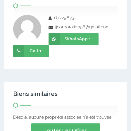
677298732--
jjcorporation56@gmail.com--
WhatsApp 1
Call 1
Biens similaires
Désolé, aucune propriété associée n'a été trouvée.
Toutes Les Offres