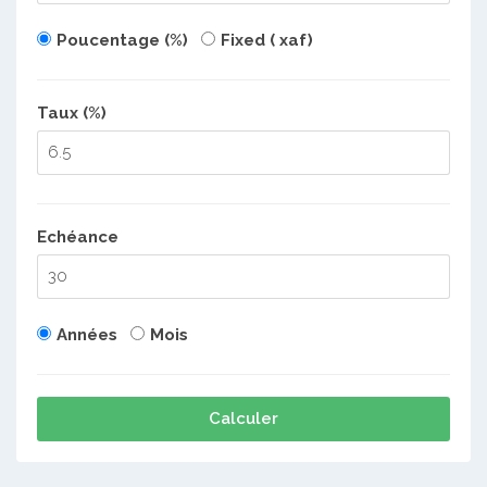
Poucentage (%)
Fixed ( xaf)
Taux (%)
Echéance
Années
Mois
Calculer