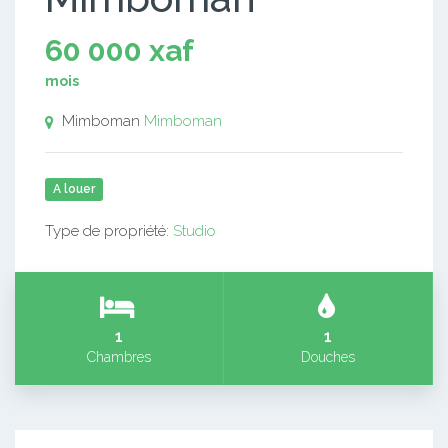
60 000 xaf
mois
Mimboman
Mimboman
A louer
Type de propriété:
Studio
1
1
Chambres
Douches