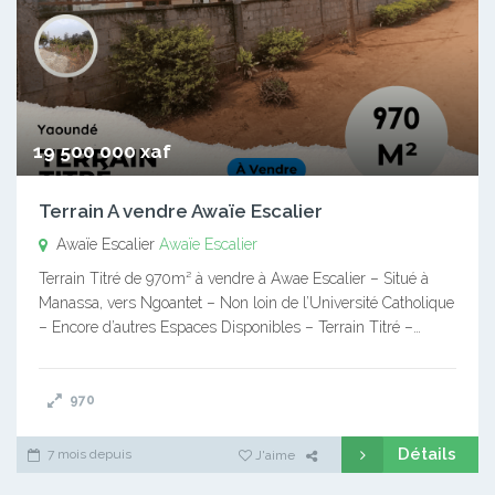
19 500 000 xaf
Terrain A vendre Awaïe Escalier
Awaïe Escalier
Awaïe Escalier
Terrain Titré de 970m² à vendre à Awae Escalier – Situé à
Manassa, vers Ngoantet – Non loin de l’Université Catholique
– Encore d’autres Espaces Disponibles – Terrain Titré –…
970
Détails
7 mois depuis
J'aime