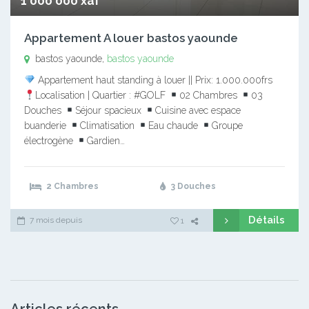
1 000 000 xaf
Appartement A louer bastos yaounde
bastos yaounde,
bastos yaounde
Appartement haut standing à louer || Prix: 1.000.000frs
Localisation | Quartier : #GOLF
02 Chambres
03
Douches
Séjour spacieux
Cuisine avec espace
buanderie
Climatisation
Eau chaude
Groupe
électrogène
Gardien…
2 Chambres
3 Douches
Détails
7 mois depuis
1
Articles récents