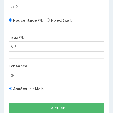
Poucentage (%)
Fixed ( xaf)
Taux (%)
Echéance
Années
Mois
Calculer