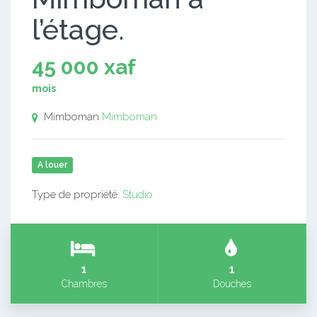
l’étage.
45 000 xaf
mois
Mimboman
Mimboman
A louer
Type de propriété:
Studio
1
1
Chambres
Douches