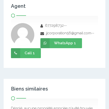
Agent
677298732--
jjcorporation56@gmail.com--
WhatsApp 1
Call 1
Biens similaires
Désolé, aucune propriété associée n'a été trouvée.