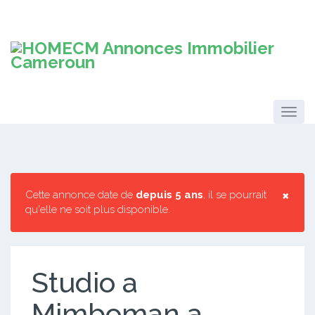
×
Cette annonce date de
depuis 5 ans
, il se pourrait
qu'elle ne soit plus disponible.
Studio a
Mimboman a