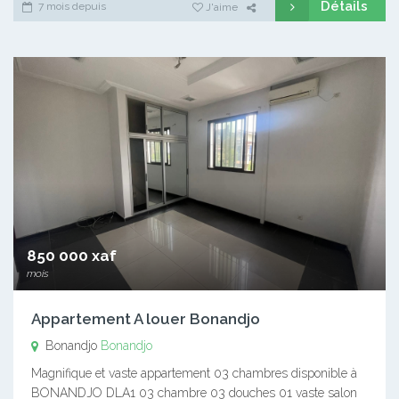
Détails
7 mois depuis
J'aime
850 000 xaf
mois
Appartement A louer Bonandjo
Bonandjo
Bonandjo
Magnifique et vaste appartement 03 chambres disponible à
BONANDJO DLA1 03 chambre 03 douches 01 vaste salon