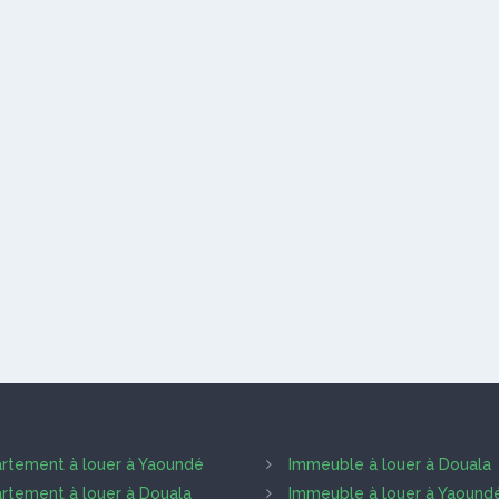
rtement à louer à Yaoundé
Immeuble à louer à Douala
rtement à louer à Douala
Immeuble à louer à Yaound