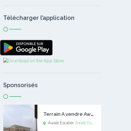
Télécharger l’application
Sponsorisés
T
errain A vendre Awaïe Escalier
Awaïe Escalier
Awaïe Escalier