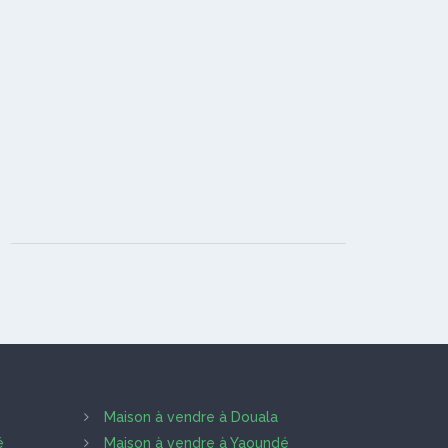
Maison à vendre à Douala
é
Maison à vendre à Yaoundé