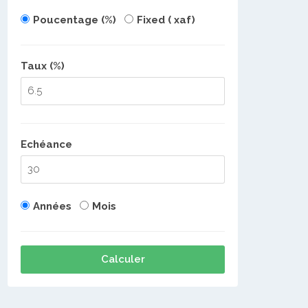
Poucentage (%)
Fixed ( xaf)
Taux (%)
Echéance
Années
Mois
Calculer