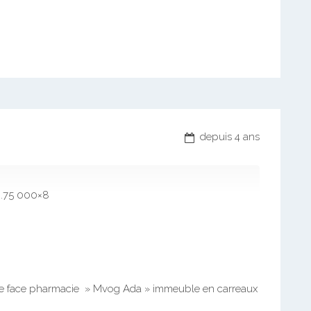
depuis 4 ans
 .75 000×8
re face pharmacie » Mvog Ada » immeuble en carreaux