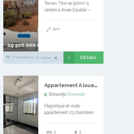
Terrain Titré de 970m² à
vendre à Awae Escalier –
Situé à Manassa, vers
Ngoantet – Non loin de
970
l’Université Catholique –
Encore d’autres Espaces
Disponibles – Terrain Titré –
19 500 000 xaf
…
Détails
7 mois depuis
J'aime
A
ppartement A louer Bonandjo
Bonandjo
Bonandjo
Magnifique et vaste
appartement 03 chambres
disponible à BONANDJO
DLA1 03 chambre 03
3
3
douches 01 vaste salon 01