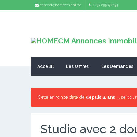
contact@homecm.online
+237 695032634
Acceuil
Les Offres
Les Demandes
Cette annonce date de
depuis 4 ans
, il se pou
Studio avec 2 d