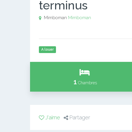
terminus
Mimboman
Mimboman
A louer
1
Chambres
J'aime
Partager