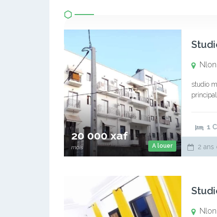
Agent
659197403
tsamodaris@gmail.com
WhatsApp 1
Biens similaires
Studi