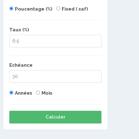
Poucentage (%)
Fixed ( xaf)
Taux (%)
Echéance
Années
Mois
Calculer