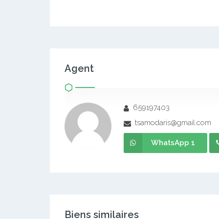
salon staffé, lumineux avec lustres et balcon
Chambres bonnes dimensions avec Espace ra
canal sat disponibe ;climatisation, compteur p
cuisine bien équipée;
Forage disponible ;
Douche avec chauffe eau
terrasse disponible ;
Dans la barrière + Parking ;
Sécurité assurée (Avec Gardien) 24H/24 7Jrs
Bureau de l’agence : Mvog Ada dispensaire f
portail blanc premier niveau
Appels et whatsapp 677138138 / 688988163