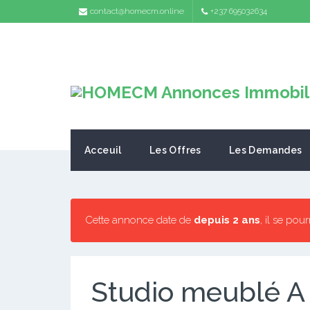
contact@homecm.online
+237 695032634
Acceuil
Les Offres
Les Demandes
Cette annonce date de
depuis 2 ans
, il se pou
Studio meublé A