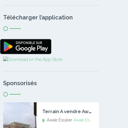
Télécharger l’application
Sponsorisés
T
errain A vendre Awaïe Escalier
Awaïe Escalier
Awaïe Escalier