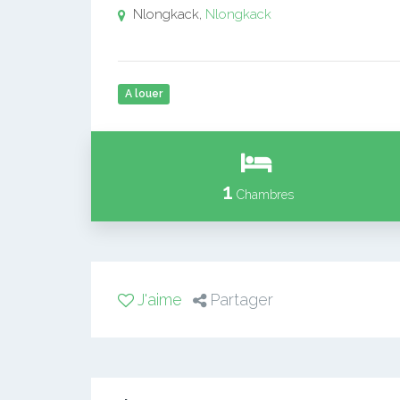
Nlongkack,
Nlongkack
A louer
1
Chambres
J'aime
Partager