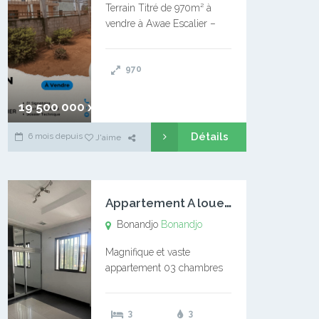
Terrain Titré de 970m² à
vendre à Awae Escalier –
Situé à Manassa, vers
Ngoantet – Non loin de
970
l’Université Catholique –
Encore d’autres Espaces
Disponibles – Terrain Titré –
19 500 000 xaf
…
Détails
6 mois depuis
J'aime
A
ppartement A louer Bonandjo
Bonandjo
Bonandjo
Magnifique et vaste
appartement 03 chambres
disponible à BONANDJO
DLA1 03 chambre 03
3
3
douches 01 vaste salon 01