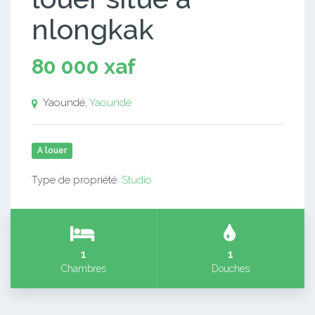
nlongkak
80 000 xaf
Yaoundé,
Yaoundé
A louer
Type de propriété:
Studio
1
1
Chambres
Douches