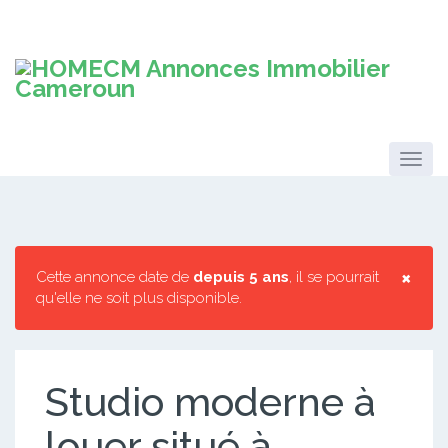
×
Cette annonce date de
depuis 5 ans
, il se pourrait
qu'elle ne soit plus disponible.
Studio moderne à
louer situé à