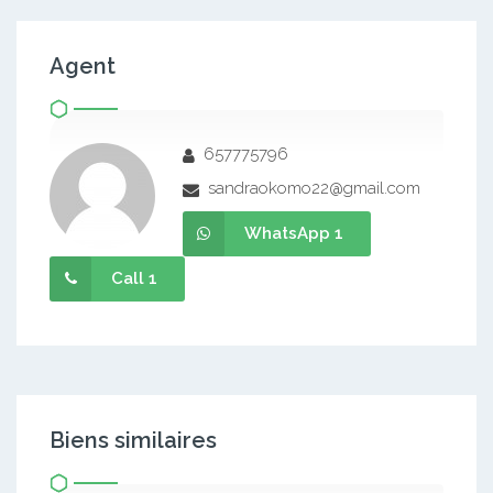
Agent
657775796
sandraokomo22@gmail.com
WhatsApp 1
Call 1
Biens similaires