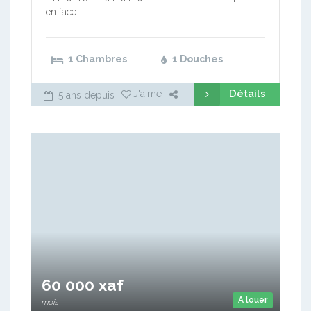
en face…
1 Chambres
1 Douches
Détails
J'aime
5 ans depuis
60 000 xaf
A louer
mois