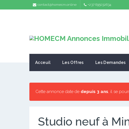
contact@homecm.online
+237 695032634
Acceuil
Les Offres
Les Demandes
Cette annonce date de
depuis 3 ans
, il se pou
Studio neuf à 