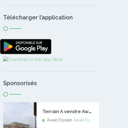
Télécharger l’application
Sponsorisés
T
errain A vendre Awaïe Escalier
Awaïe Escalier
Awaïe Escalier