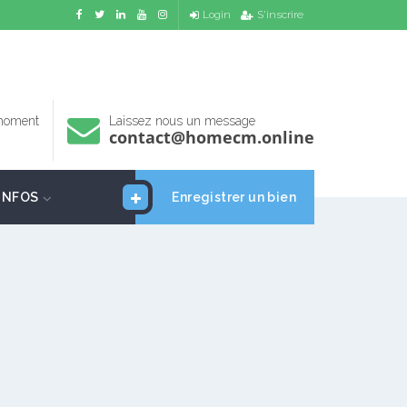
Login
S'inscrire
 moment
Laissez nous un message
contact@homecm.online
INFOS
Enregistrer un bien