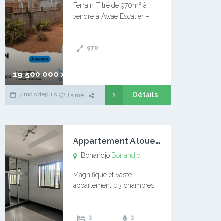
Terrain Titré de 970m² à
vendre à Awae Escalier –
Situé à Manassa, vers
Ngoantet – Non loin de
970
l’Université Catholique –
Encore d’autres Espaces
Disponibles – Terrain Titré –
19 500 000 xaf
…
Détails
7 mois depuis
J'aime
A
ppartement A louer Bonandjo
Bonandjo
Bonandjo
Magnifique et vaste
appartement 03 chambres
disponible à BONANDJO
DLA1 03 chambre 03
3
3
douches 01 vaste salon 01