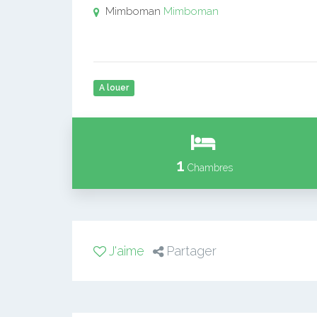
Mimboman
Mimboman
A louer
1
Chambres
J'aime
Partager