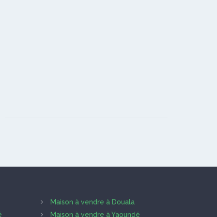
Maison à vendre à Douala
é
Maison à vendre à Yaoundé