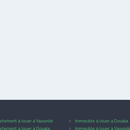
rtement à louer à Yaoundé
Immeuble à louer à Douala
rtement à louer à Douala
Immeuble à louer à Yaound