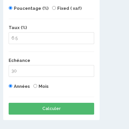
Poucentage (%)
Fixed ( xaf)
Taux (%)
Echéance
Années
Mois
Calculer