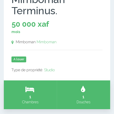
Terminus.
50 000 xaf
mois
Mimboman
Mimboman
A louer
Type de propriété:
Studio
1
1
Chambres
Douches