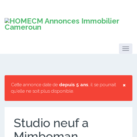
×
Cette annonce date de
depuis 5 ans
, il se pourrait
qu'elle ne soit plus disponible.
Studio neuf a
Mimboman