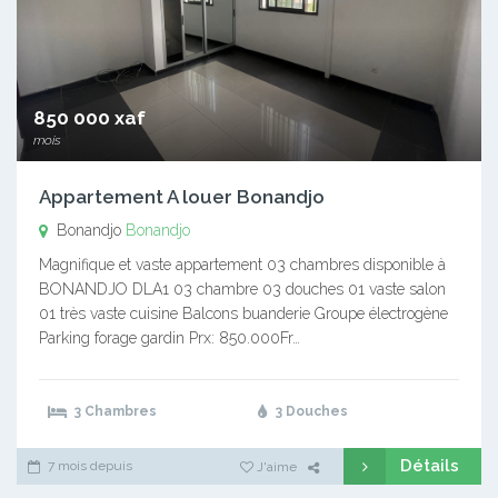
850 000 xaf
mois
Appartement A louer Bonandjo
Bonandjo
Bonandjo
Magnifique et vaste appartement 03 chambres disponible à
BONANDJO DLA1 03 chambre 03 douches 01 vaste salon
01 très vaste cuisine Balcons buanderie Groupe électrogène
Parking forage gardin Prx: 850.000Fr…
3 Chambres
3 Douches
Détails
7 mois depuis
J'aime