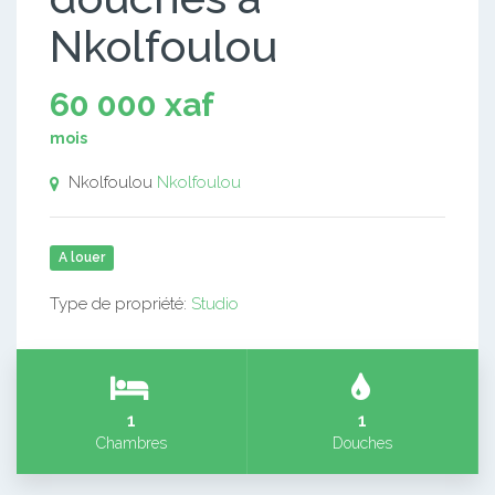
Nkolfoulou
60 000 xaf
mois
Nkolfoulou
Nkolfoulou
A louer
Type de propriété:
Studio
1
1
Chambres
Douches