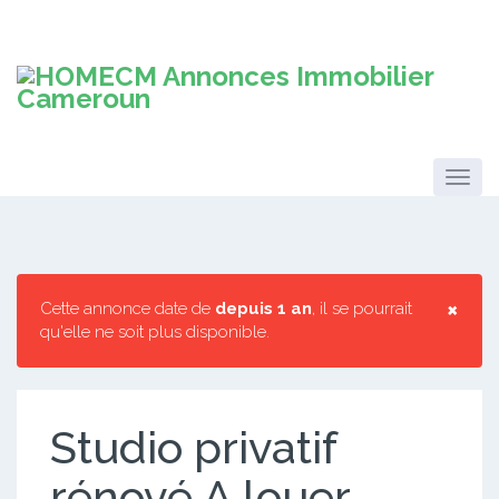
×
Cette annonce date de
depuis 1 an
, il se pourrait
qu'elle ne soit plus disponible.
Studio privatif
rénové A louer