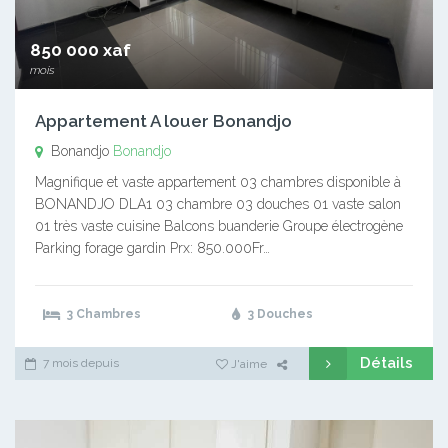
850 000 xaf
mois
Appartement A louer Bonandjo
Bonandjo
Bonandjo
Magnifique et vaste appartement 03 chambres disponible à
BONANDJO DLA1 03 chambre 03 douches 01 vaste salon
01 très vaste cuisine Balcons buanderie Groupe électrogène
Parking forage gardin Prx: 850.000Fr…
3 Chambres
3 Douches
Détails
7 mois depuis
J'aime