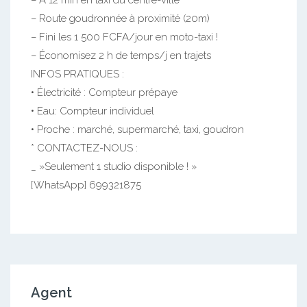
– À 12 min en taxi du centre-ville
– Route goudronnée à proximité (20m)
– Fini les 1 500 FCFA/jour en moto-taxi !
– Économisez 2 h de temps/j en trajets
INFOS PRATIQUES :
• Électricité : Compteur prépaye
• Eau: Compteur individuel
• Proche : marché, supermarché, taxi, goudron
* CONTACTEZ-NOUS :
_ »Seulement 1 studio disponible ! »
[WhatsApp] 699321875
Agent