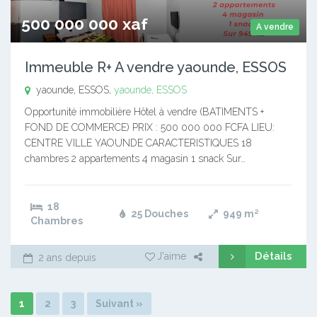
500 000 000 xaf
A vendre
Immeuble R+ A vendre yaounde, ESSOS
yaounde, ESSOS,
yaounde, ESSOS
Opportunité immobilière Hôtel à vendre (BATIMENTS +
FOND DE COMMERCE) PRIX : 500 000 000 FCFA LIEU:
CENTRE VILLE YAOUNDE CARACTERISTIQUES 18
chambres 2 appartements 4 magasin 1 snack Sur…
18
25 Douches
949
m²
Chambres
Détails
J'aime
2 ans depuis
1
2
3
Suivant »