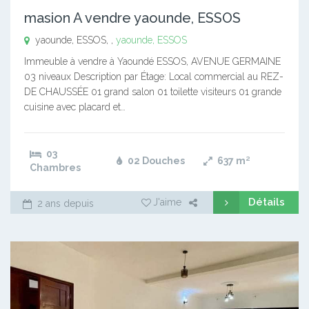
masion A vendre yaounde, ESSOS
yaounde, ESSOS, ,
yaounde, ESSOS
Immeuble à vendre à Yaoundé ESSOS, AVENUE GERMAINE
03 niveaux Description par Étage: Local commercial au REZ-
DE CHAUSSÉE 01 grand salon 01 toilette visiteurs 01 grande
cuisine avec placard et…
03
02 Douches
637
m²
Chambres
Détails
J'aime
2 ans depuis