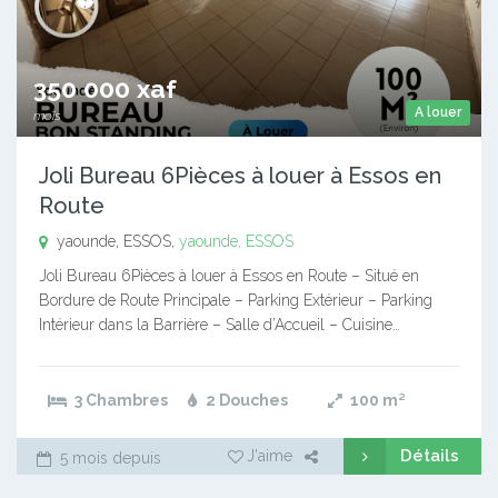
350 000 xaf
A louer
mois
Joli Bureau 6Pièces à louer à Essos en
Route
yaounde, ESSOS,
yaounde, ESSOS
Joli Bureau 6Pièces à louer à Essos en Route – Situé en
Bordure de Route Principale – Parking Extérieur – Parking
Intérieur dans la Barrière – Salle d’Accueil – Cuisine…
3 Chambres
2 Douches
100
m²
Détails
J'aime
5 mois depuis