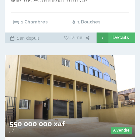
visite : 0 FCFA Commission : 0 mois de…
1 Chambres
1 Douches
Détails
J'aime
1 an depuis
550 000 000 xaf
A vendre
m²