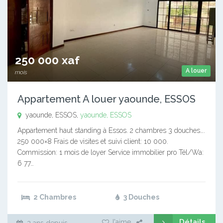
250 000 xaf
A louer
mois
Appartement A louer yaounde, ESSOS
yaounde, ESSOS,
yaounde, ESSOS
Appartement haut standing à Essos. 2 chambres 3 douches….
250 000×8 Frais de visites et suivi client: 10 000.
Commission: 1 mois de loyer Service immobilier pro Tél/Wa:
6 77…
2 Chambres
3 Douches
Détails
J'aime
2 ans depuis