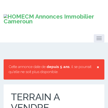
×
Cette annonce date de
depuis 5 ans
, il se pourrait
qu'elle ne soit plus disponible.
TERRAIN A
VENDRE