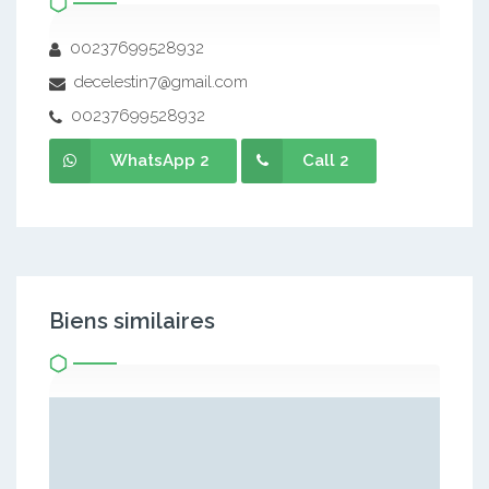
00237699528932
decelestin7@gmail.com
00237699528932
WhatsApp 2
Call 2
Biens similaires