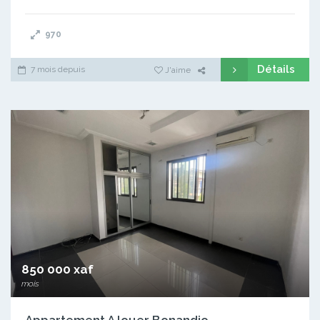
970
Détails
7 mois depuis
J'aime
850 000 xaf
mois
Appartement A louer Bonandjo