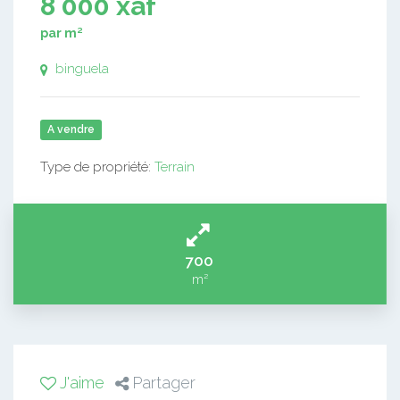
8 000 xaf
par m²
binguela
A vendre
Type de propriété:
Terrain
700
m²
J'aime
Partager