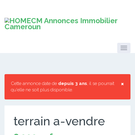
×
Cette annonce date de
depuis 3 ans
, il se pourrait
qu'elle ne soit plus disponible.
terrain a-vendre