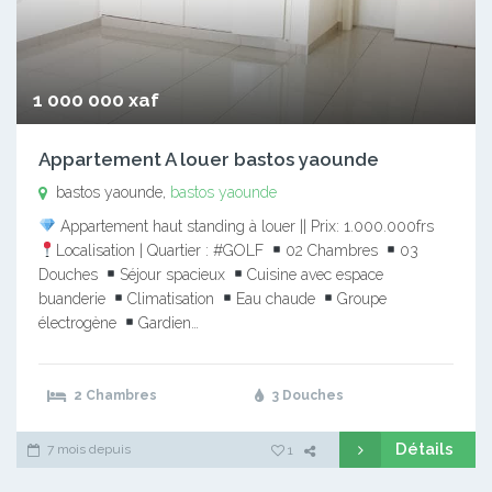
1 000 000 xaf
Appartement A louer bastos yaounde
bastos yaounde,
bastos yaounde
Appartement haut standing à louer || Prix: 1.000.000frs
Localisation | Quartier : #GOLF
02 Chambres
03
Douches
Séjour spacieux
Cuisine avec espace
buanderie
Climatisation
Eau chaude
Groupe
électrogène
Gardien…
2 Chambres
3 Douches
Détails
7 mois depuis
1