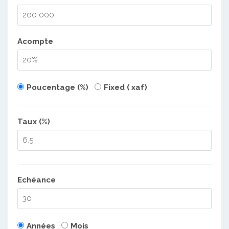
Acompte
Poucentage (%)
Fixed ( xaf)
Taux (%)
Echéance
Années
Mois