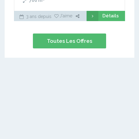
700
m²
Détails
J'aime
3 ans depuis
Toutes Les Offres