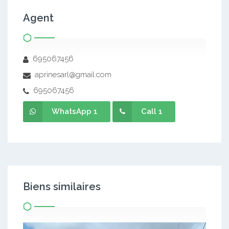
Agent
695067456
aprinesarl@gmail.com
695067456
WhatsApp 1
Call 1
Biens similaires