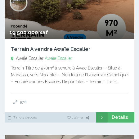
19 500 000 xaf
Terrain A vendre Awaïe Escalier
Awaïe Escalier
Awaïe Escalier
Terrain Titré de 970m² à vendre à Awae Escalier – Situé à
Manassa, vers Ngoantet – Non loin de l’Université Catholique
– Encore d’autres Espaces Disponibles – Terrain Titré –…
970
Détails
7 mois depuis
J'aime