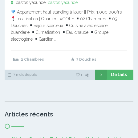
bastos yaounde,
bastos yaounde
Appartement haut standing à louer || Prix: 1.000.000frs
Localisation | Quartier : #GOLF
02 Chambres
03
Douches
Séjour spacieux
Cuisine avec espace
buanderie
Climatisation
Eau chaude
Groupe
électrogène
Gardien…
2 Chambres
3 Douches
Détails
7 mois depuis
1
Articles récents