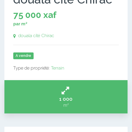
75 000 xaf
par m²
douala cité Chirac
A vendre
Type de propriété:
Terrain
1 000
m²