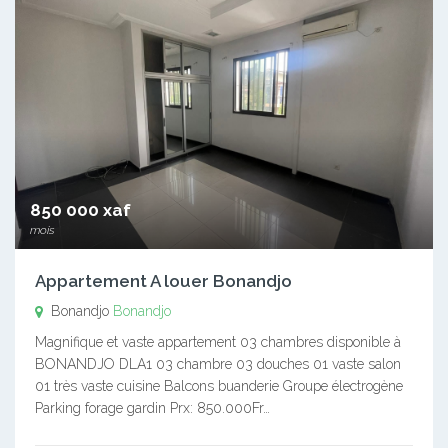
850 000 xaf
mois
Appartement A louer Bonandjo
Bonandjo
Bonandjo
Magnifique et vaste appartement 03 chambres disponible à
BONANDJO DLA1 03 chambre 03 douches 01 vaste salon
01 très vaste cuisine Balcons buanderie Groupe électrogène
Parking forage gardin Prx: 850.000Fr…