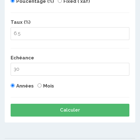
Poucentage (%)
Fixed ( xaf)
Taux (%)
Echéance
Années
Mois
Calculer