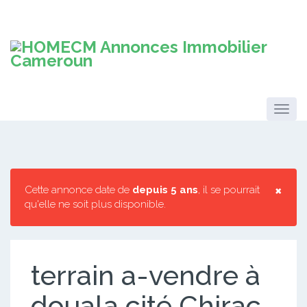
×
Cette annonce date de
depuis 5 ans
, il se pourrait
qu'elle ne soit plus disponible.
terrain a-vendre à
douala cité Chirac