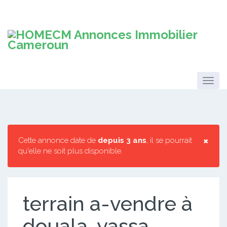
×
Cette annonce date de
depuis 3 ans
, il se pourrait
qu'elle ne soit plus disponible.
terrain a-vendre à
douala-yassa