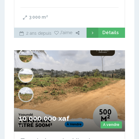
3 000
m²
Détails
J'aime
2 ans depuis
10 000 000 xaf
A vendre
m²