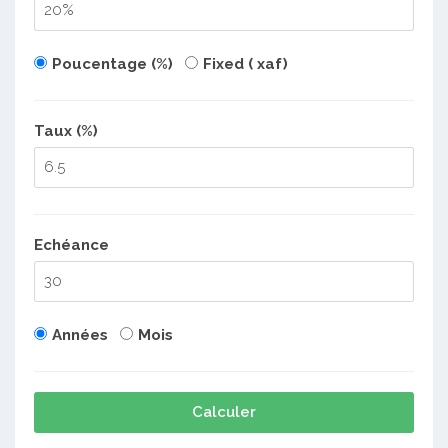
Poucentage (%)
Fixed ( xaf)
Taux (%)
Echéance
Années
Mois
Calculer