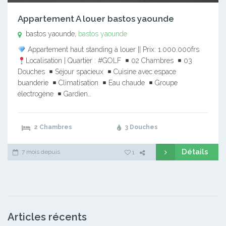
Appartement A louer bastos yaounde
bastos yaounde,
bastos yaounde
Appartement haut standing à louer || Prix: 1.000.000frs
Localisation | Quartier : #GOLF
02 Chambres
03
Douches
Séjour spacieux
Cuisine avec espace
buanderie
Climatisation
Eau chaude
Groupe
électrogène
Gardien…
2 Chambres
3 Douches
Détails
7 mois depuis
1
Articles récents