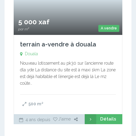
5 000 xaf
A vendre
par m²
terrain a-vendre à douala
Douala
Nouveau lotissement au pk30 sur l’ancienne route
dla yde La distance du site est à maxi 1km La zone
est déjà habitable et l’énergie est déjà là Le m2
coûte…
500
m²
Détails
J'aime
4 ans depuis