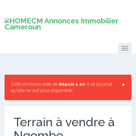
×
Cette annonce date de
depuis 1 an
, il se pourrait
qu'elle ne soit plus disponible.
Terrain à vendre à
Ngombe