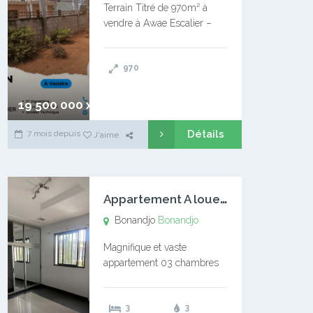
Terrain Titré de 970m² à
vendre à Awae Escalier –
Situé à Manassa, vers
Ngoantet – Non loin de
970
l’Université Catholique –
Encore d’autres Espaces
Disponibles – Terrain Titré –
19 500 000 xaf
…
Détails
7 mois depuis
J'aime
A
ppartement A louer Bonandjo
Bonandjo
Bonandjo
Magnifique et vaste
appartement 03 chambres
disponible à BONANDJO
DLA1 03 chambre 03
3
3
douches 01 vaste salon 01