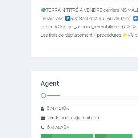
TERRAIN TITRÉ A VENDRE derrière NSIMALEN ,
Terrain plat
RIX: 8mil/m2 au lieu de 12mil.
tarder. #Contact_agence_immobilière : 6 74 7
Les frais de déplacement + procédures
5% d
Agent
674741385
ptrck.landers@gmail.com
674741385