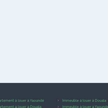
rtement à louer à Yaoundé
Immeuble à louer à Douala
rtement à louer à Douala
Immeuble à louer à Yaound