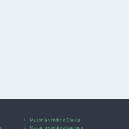
Maison à vendre à Douala
é
Maison à vendre à Yaoundé