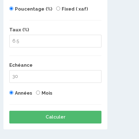
Poucentage (%)
Fixed ( xaf)
Taux (%)
Echéance
Années
Mois
Calculer