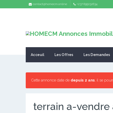
contact@homecm.online
+237 695032634
Acceuil
Les Offres
Les Demandes
Cette annonce date de
depuis 2 ans
, il se pou
terrain a-vendre