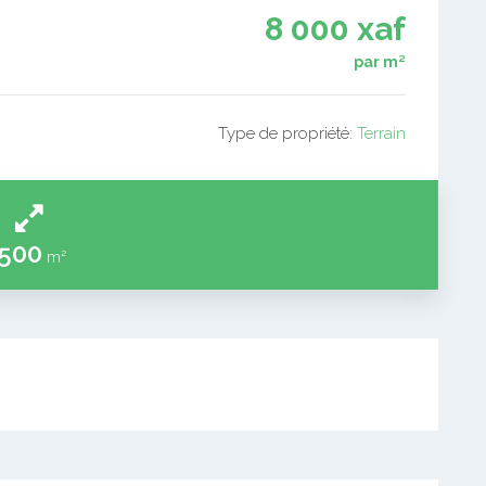
8 000 xaf
par m²
Type de propriété:
Terrain
500
m²