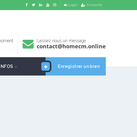
Login
S'inscrire
 moment
Laissez nous un message
contact@homecm.online
INFOS
Enregistrer un bien