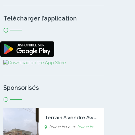
Télécharger l’application
Sponsorisés
T
errain A vendre Awaïe Escalier
Awaïe Escalier
Awaïe Escalier