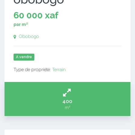
60 000 xaf
par m²
Obobogo
A vendre
Type de propriété:
Terrain
400
m²