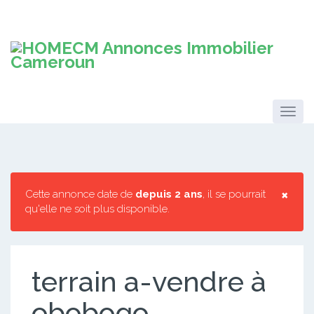
×
Cette annonce date de
depuis 2 ans
, il se pourrait
qu'elle ne soit plus disponible.
terrain a-vendre à
obobogo