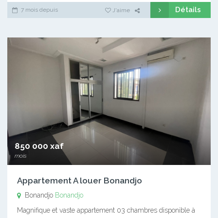
Détails
7 mois depuis
J'aime
850 000 xaf
mois
Appartement A louer Bonandjo
Bonandjo
Bonandjo
Magnifique et vaste appartement 03 chambres disponible à