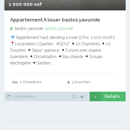
1 000 000 xaf
Appartement A louer bastos yaounde
bastos yaounde,
bastos yaounde
Appartement haut standing à louer || Prix: 1.000.000frs
Localisation | Quartier : #GOLF
02 Chambres
03
Douches
Séjour spacieux
Cuisine avec espace
buanderie
Climatisation
Eau chaude
Groupe
électrogène
Gardien…
2 Chambres
3 Douches
Détails
7 mois depuis
1