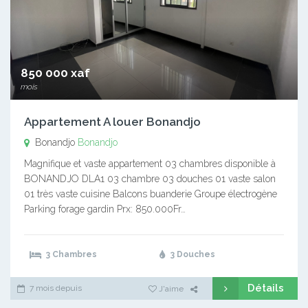
850 000 xaf
mois
Appartement A louer Bonandjo
Bonandjo
Bonandjo
Magnifique et vaste appartement 03 chambres disponible à
BONANDJO DLA1 03 chambre 03 douches 01 vaste salon
01 très vaste cuisine Balcons buanderie Groupe électrogène
Parking forage gardin Prx: 850.000Fr…
3 Chambres
3 Douches
Détails
7 mois depuis
J'aime