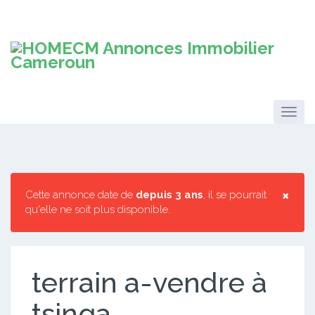
×
Cette annonce date de
depuis 3 ans
, il se pourrait
qu'elle ne soit plus disponible.
terrain a-vendre à
tsinga