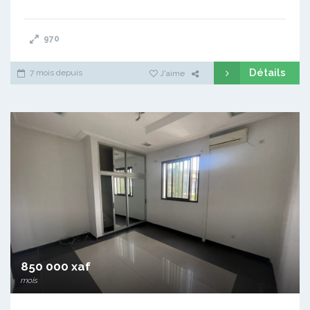
970
Détails
7 mois depuis
J'aime
850 000 xaf
mois