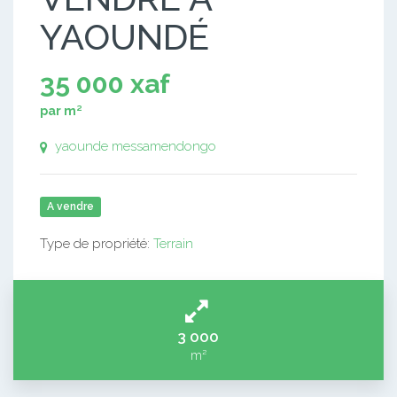
YAOUNDÉ
35 000 xaf
par m²
yaounde messamendongo
A vendre
Type de propriété:
Terrain
3 000
m²