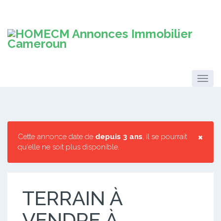
×
Cette annonce date de
depuis 3 ans
, il se pourrait
qu'elle ne soit plus disponible.
TERRAIN À
VENDRE À