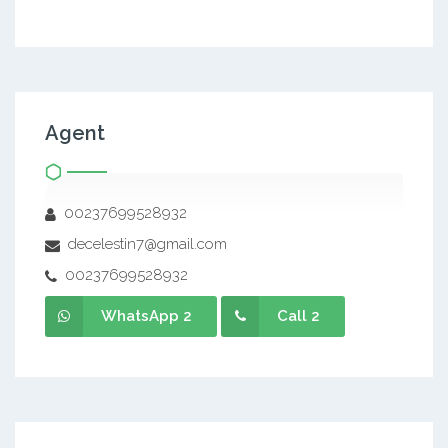
Agent
00237699528932
decelestin7@gmail.com
00237699528932
WhatsApp 2
Call 2