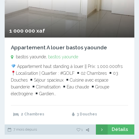
1 000 000 xaf
Appartement A louer bastos yaounde
bastos yaounde,
bastos yaounde
Appartement haut standing à louer || Prix: 1.000.000frs
Localisation | Quartier : #GOLF
02 Chambres
03
Douches
Séjour spacieux
Cuisine avec espace
buanderie
Climatisation
Eau chaude
Groupe
électrogène
Gardien…
2 Chambres
3 Douches
Détails
7 mois depuis
1