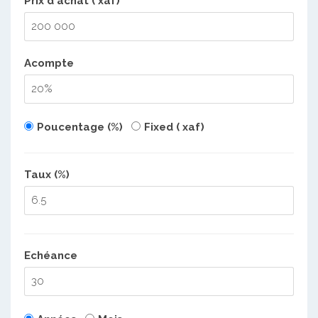
Prix d'achat ( xaf)
Acompte
Poucentage (%)
Fixed ( xaf)
Taux (%)
Echéance