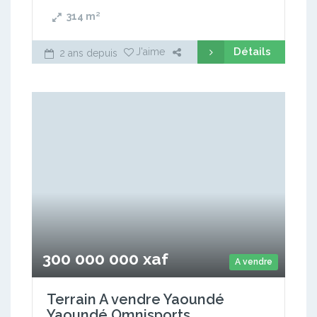
314
m²
Détails
J'aime
2 ans depuis
300 000 000 xaf
A vendre
Terrain A vendre Yaoundé
Yaoundé Omnisports