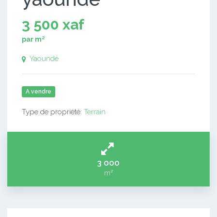
3 500 xaf
par m²
Yaoundé
A vendre
Type de propriété:
Terrain
3 000
m²