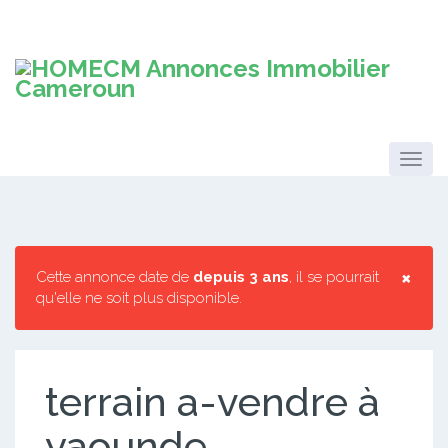
×
Cette annonce date de
depuis 3 ans
, il se pourrait
qu'elle ne soit plus disponible.
terrain a-vendre à
yaounde