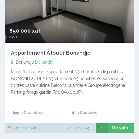
850 000 xaf
mois
Appartement A louer Bonandjo
Bonandjo
Bonandjo
Magnifique et vaste appartement 03 chambres disponible à
BONANDJO DLA1 03 chambre 03 douches 01 vaste salon
01 très vaste cuisine Balcons buanderie Groupe électrogène
Parking forage gardin Prx: 850.000Fr…
3 Chambres
3 Douches
Détails
7 mois depuis
J'aime