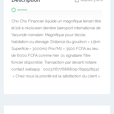
Description
Cho Cho Financier liquide un magnifique terrain titré
et loti à nkolowen derrière l’aéroport international de
Yaoundé nsimalen. Magnifique pour l’école,
habitation ou élevage. Distance du goudron = 1.5km
Superficie = 3000m2 Prix/M2 = 3500 FCFA au lieu
de 6000 FCFA comme hier. 01 signataire Titre
foncier disponible. Transaction par devant notaire
contact watsapp : 00237(677688809/699528932
» Chez nous la priorité est la satisfaction du client ».