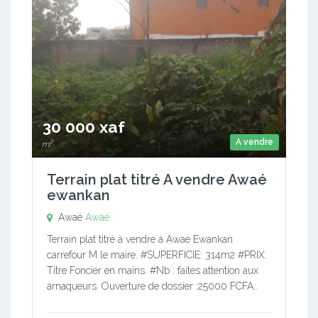
30 000 xaf
A vendre
m²
Terrain plat titré A vendre Awaé
ewankan
Awaé
Awaé
Terrain plat titré à vendre à Awae Ewankan
carrefour M le maire. #SUPERFICIE: 314m2 #PRIX:
Titre Foncier en mains. #Nb : faites attention aux
arnaqueurs. Ouverture de dossier :25000 FCFA…