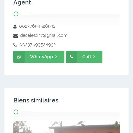
Agent
00237699528932
decelestin7@gmail.com
00237699528932
WhatsApp 2
Call 2
Biens similaires