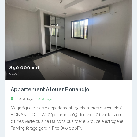
850 000 xaf
mois
Appartement A louer Bonandjo
Bonandjo
Bonandjo
Magnifique et vaste appartement 03 chambres disponible à
BONANDJO DLA1 03 chambre 03 douches 01 vaste salon
01 très vaste cuisine Balcons buanderie Groupe électrogène
Parking forage gardin Prx: 850.000Fr…