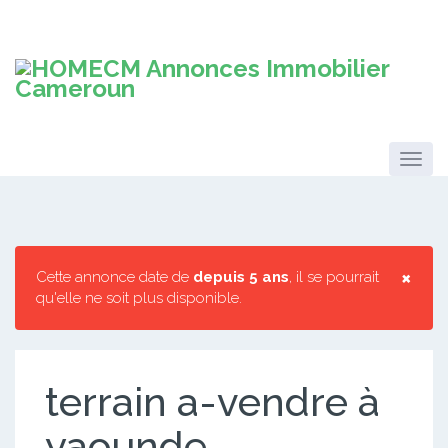
×
Cette annonce date de
depuis 5 ans
, il se pourrait
qu'elle ne soit plus disponible.
terrain a-vendre à
yaounde