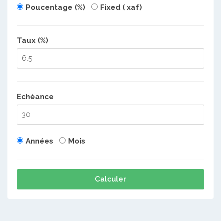
Poucentage (%)
Fixed ( xaf)
Taux (%)
Echéance
Années
Mois
Calculer