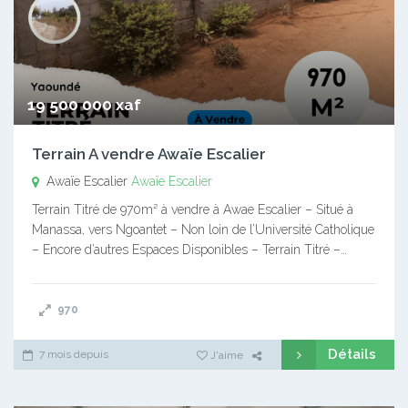
19 500 000 xaf
Terrain A vendre Awaïe Escalier
Awaïe Escalier
Awaïe Escalier
Terrain Titré de 970m² à vendre à Awae Escalier – Situé à
Manassa, vers Ngoantet – Non loin de l’Université Catholique
– Encore d’autres Espaces Disponibles – Terrain Titré –…
970
Détails
7 mois depuis
J'aime