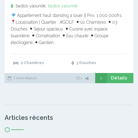
bastos yaounde,
bastos yaounde
Appartement haut standing à louer || Prix: 1.000.000frs
Localisation | Quartier : #GOLF
02 Chambres
03
Douches
Séjour spacieux
Cuisine avec espace
buanderie
Climatisation
Eau chaude
Groupe
électrogène
Gardien…
2 Chambres
3 Douches
Détails
7 mois depuis
1
Articles récents