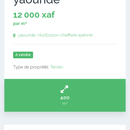
12 000 xaf
par m²
yaounde, nkolbisson chefferie ayénnè
A vendre
Type de propriété:
Terrain
400
m²