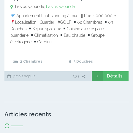
bastos yaounde,
bastos yaounde
Appartement haut standing à louer || Prix: 1.000.000frs
Localisation | Quartier : #GOLF
02 Chambres
03
Douches
Séjour spacieux
Cuisine avec espace
buanderie
Climatisation
Eau chaude
Groupe
électrogène
Gardien…
2 Chambres
3 Douches
Détails
7 mois depuis
1
Articles récents