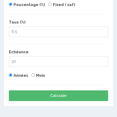
Poucentage (%)
Fixed ( xaf)
Taux (%)
Echéance
Années
Mois
Calculer