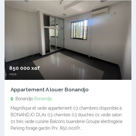
850 000 xaf
mois
Appartement A louer Bonandjo
Bonandjo
Bonandjo
Magnifique et vaste appartement 03 chambres disponible à
BONANDJO DLA1 03 chambre 03 douches 01 vaste salon
01 très vaste cuisine Balcons buanderie Groupe électrogène
Parking forage gardin Prx: 850.000Fr…