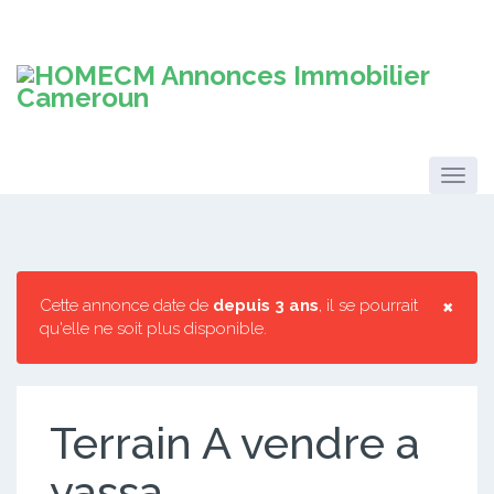
×
Cette annonce date de
depuis 3 ans
, il se pourrait
qu'elle ne soit plus disponible.
Terrain A vendre a
yassa