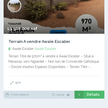
19 500 000 xaf
Terrain A vendre Awaïe Escalier
Awaïe Escalier
Awaïe Escalier
Terrain Titré de 970m² à vendre à Awae Escalier – Situé à
Manassa, vers Ngoantet – Non loin de l’Université Catholique
– Encore d’autres Espaces Disponibles – Terrain Titré –…
970
Détails
7 mois depuis
J'aime