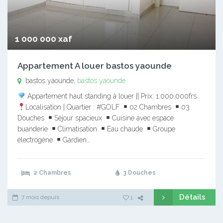
1 000 000 xaf
Appartement A louer bastos yaounde
bastos yaounde,
bastos yaounde
Appartement haut standing à louer || Prix: 1.000.000frs
Localisation | Quartier : #GOLF
02 Chambres
03
Douches
Séjour spacieux
Cuisine avec espace
buanderie
Climatisation
Eau chaude
Groupe
électrogène
Gardien…
2 Chambres
3 Douches
Détails
7 mois depuis
1