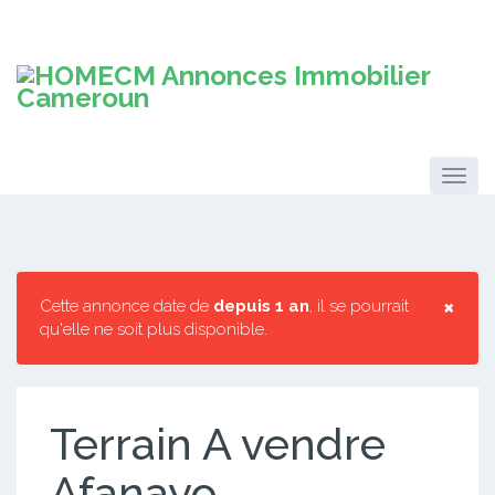
×
Cette annonce date de
depuis 1 an
, il se pourrait
qu'elle ne soit plus disponible.
Terrain A vendre
Afanayo