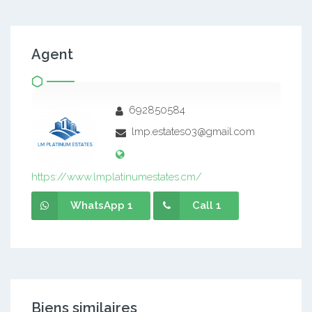
Agent
692850584
lmp.estates03@gmail.com
https://www.lmplatinumestates.cm/
WhatsApp 1
Call 1
Biens similaires