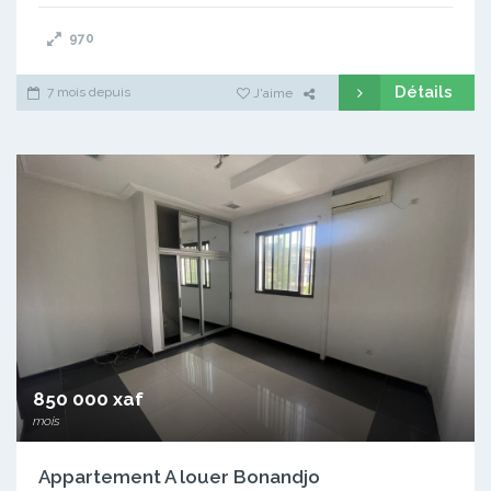
970
Détails
7 mois depuis
J'aime
850 000 xaf
mois
Appartement A louer Bonandjo