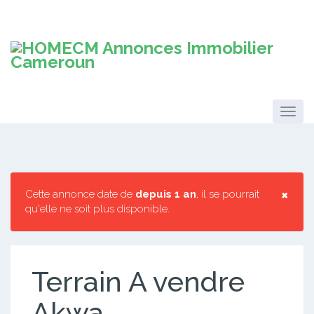
×
Cette annonce date de
depuis 1 an
, il se pourrait
qu'elle ne soit plus disponible.
Terrain A vendre
Akwa