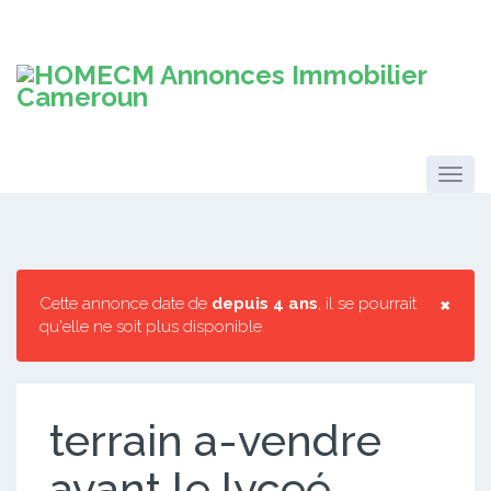
×
Cette annonce date de
depuis 4 ans
, il se pourrait
qu'elle ne soit plus disponible.
terrain a-vendre
avant le lyceé