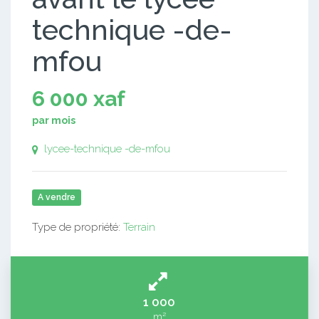
technique -de-
mfou
6 000 xaf
par mois
lycee-technique -de-mfou
A vendre
Type de propriété:
Terrain
1 000
m²