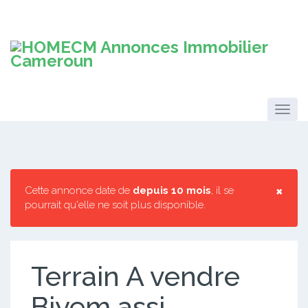
×
Cette annonce date de
depuis 10 mois
, il se
pourrait qu'elle ne soit plus disponible.
Terrain A vendre
Biyem assi