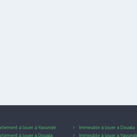
rtement à louer à Yaoundé
Immeuble à louer à Douala
rtement à louer à Douala
Immeuble à louer à Yaound