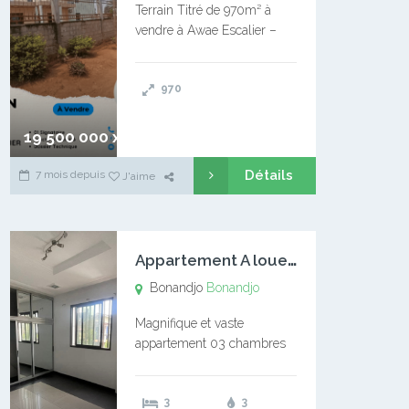
Terrain Titré de 970m² à
vendre à Awae Escalier –
Situé à Manassa, vers
Ngoantet – Non loin de
970
l’Université Catholique –
Encore d’autres Espaces
Disponibles – Terrain Titré –
19 500 000 xaf
…
Détails
7 mois depuis
J'aime
A
ppartement A louer Bonandjo
Bonandjo
Bonandjo
Magnifique et vaste
appartement 03 chambres
disponible à BONANDJO
DLA1 03 chambre 03
3
3
douches 01 vaste salon 01