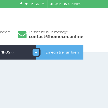
Login
S'inscrire
 moment
Laissez nous un message
contact@homecm.online
INFOS
Enregistrer un bien