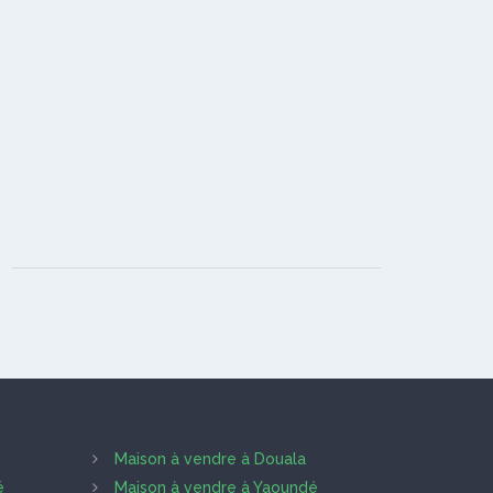
Maison à vendre à Douala
é
Maison à vendre à Yaoundé