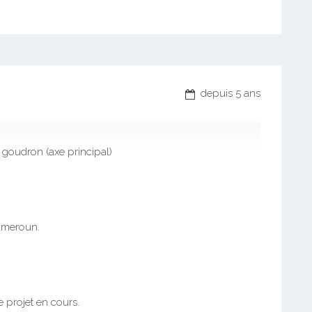
depuis 5 ans
 goudron (axe principal)
ameroun.
e projet en cours.