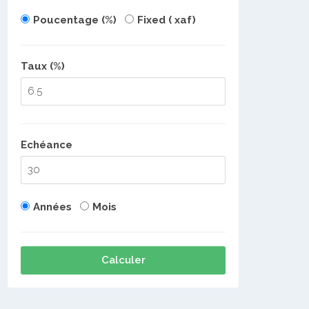
Poucentage (%)
Fixed ( xaf)
Taux (%)
Echéance
Années
Mois
Calculer