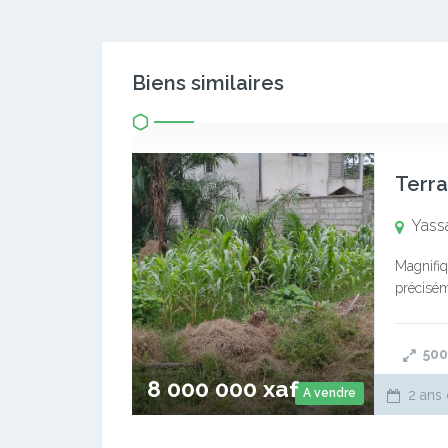
Biens similaires
Terra
Yass
Magnifiq
précisém
dossier 
500
8 000 000 xaf
A vendre
2 ans 