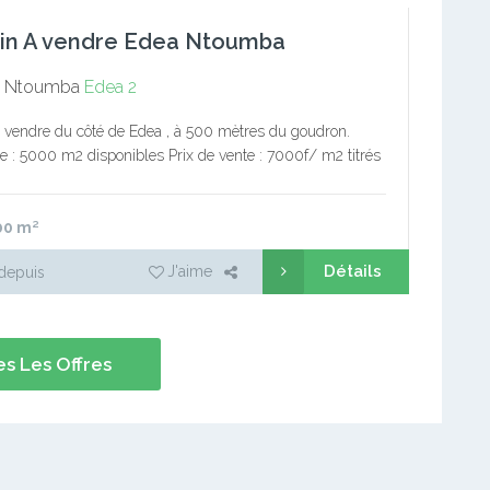
ain A vendre Edea Ntoumba
 Ntoumba
Edea 2
à vendre du côté de Edea , à 500 mètres du goudron.
ie : 5000 m2 disponibles Prix de vente : 7000f/ m2 titrés
able légèrement. NB :…
00
m²
Détails
J'aime
depuis
s Les Offres