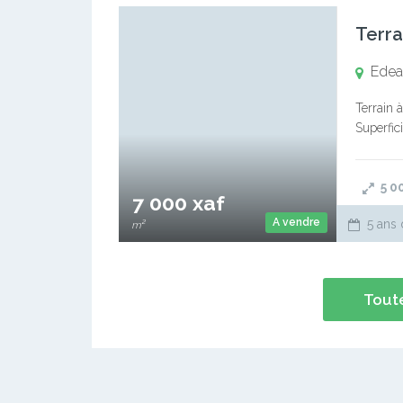
Terr
Edea
Terrain 
Superfic
, discut
5 0
7 000 xaf
A vendre
5 ans 
m²
Toute