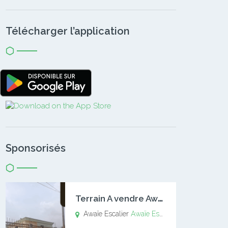
Télécharger l’application
Sponsorisés
T
errain A vendre Awaïe Escalier
Awaïe Escalier
Awaïe Escalier