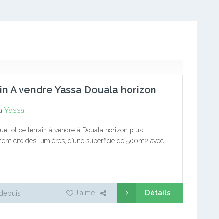
in A vendre Yassa Douala horizon
a
Yassa
ue lot de terrain à vendre à Douala horizon plus
ent cité des lumières, d’une superficie de 500m2 avec
technique et CP à jour Prix non négociable 8 millions…
Détails
J'aime
depuis