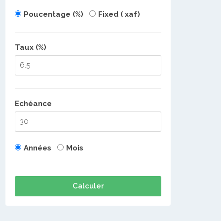
Poucentage (%)
Fixed ( xaf)
Taux (%)
Echéance
Années
Mois
Calculer