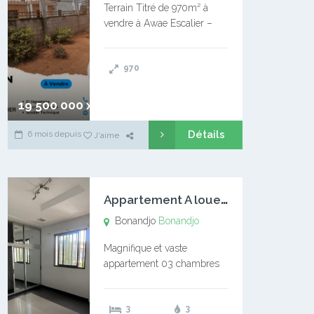
Terrain Titré de 970m² à
vendre à Awae Escalier –
Situé à Manassa, vers
Ngoantet – Non loin de
970
l’Université Catholique –
Encore d’autres Espaces
Disponibles – Terrain Titré –
19 500 000 xaf
…
Détails
6 mois depuis
J'aime
A
ppartement A louer Bonandjo
Bonandjo
Bonandjo
Magnifique et vaste
appartement 03 chambres
disponible à BONANDJO
DLA1 03 chambre 03
3
3
douches 01 vaste salon 01