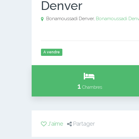
Denver
Bonamoussadi Denver,
Bonamoussadi Denv
A vendre
1
Chambres
J'aime
Partager