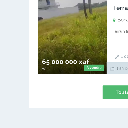
Terr
Bona
Terrain t
1 0
65 000 000 xaf
A vendre
1 an d
m²
Toute