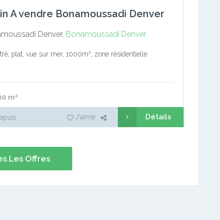
ain A vendre Bonamoussadi Denver
moussadi Denver,
Bonamoussadi Denver
itré, plat, vue sur mer, 1000m², zone résidentielle
00
m²
Détails
J'aime
epuis
s Les Offres