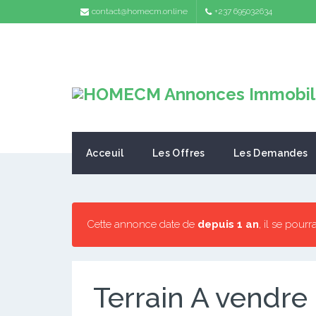
contact@homecm.online
+237 695032634
Acceuil
Les Offres
Les Demandes
Cette annonce date de
depuis 1 an
, il se pourr
Terrain A vendr