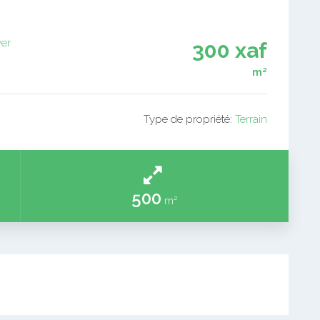
er
300 xaf
m²
Type de propriété:
Terrain
500
m²