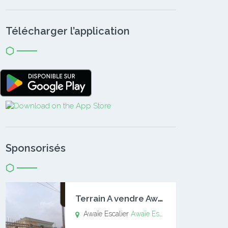
Télécharger l’application
Sponsorisés
T
errain A vendre Awaïe Escalier
Awaïe Escalier
Awaïe Escalier