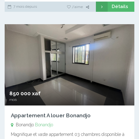
Détails
7 mois depuis
J'aime
850 000 xaf
mois
Appartement A louer Bonandjo
Bonandjo
Bonandjo
Magnifique et vaste appartement 03 chambres disponible à