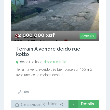
32 000 000 xaf
A vendre
Terrain A vendre deido rue
kotto
deido rue kotto,
deido rue kotto
Terrain à vendre deido très bien placé sur 300 m2
avec une vieille maison dessus
300
Détails
J'aime
2 ans depuis