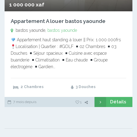
1 000 000 xaf
Appartement A louer bastos yaounde
bastos yaounde,
bastos yaounde
Appartement haut standing à louer || Prix: 1.000.000frs
Localisation | Quartier : #GOLF
02 Chambres
03
Douches
Séjour spacieux
Cuisine avec espace
buanderie
Climatisation
Eau chaude
Groupe
électrogène
Gardien…
2 Chambres
3 Douches
Détails
7 mois depuis
1