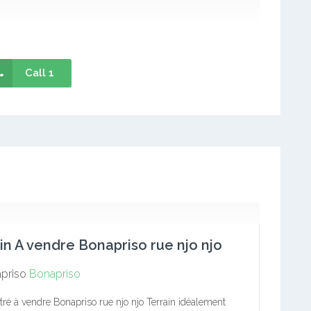
Call 1
in A vendre Bonapriso rue njo njo
priso
Bonapriso
titré à vendre Bonapriso rue njo njo Terrain idéalement