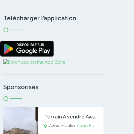
Télécharger l’application
Sponsorisés
T
errain A vendre Awaïe Escalier
Awaïe Escalier
Awaïe Escalier