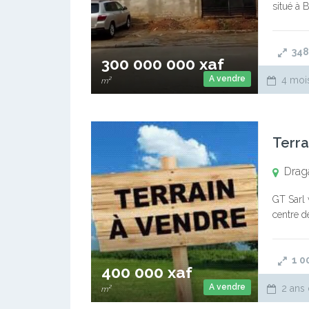
situé à 
et strat
348
300 000 000 xaf
A vendre
4 moi
m²
Terra
Drag
GT Sarl 
centre d
mutation 
1 0
400 000 xaf
A vendre
2 ans 
m²