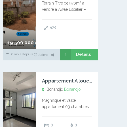
Terrain Titré de 970m² à
vendre à Awae Escalier –
Situé à Manassa, vers
Ngoantet – Non loin de
970
l’Université Catholique –
Encore d’autres Espaces
Disponibles – Terrain Titré –
19 500 000 xaf
…
Détails
6 mois depuis
J'aime
A
ppartement A louer Bonandjo
Bonandjo
Bonandjo
Magnifique et vaste
appartement 03 chambres
disponible à BONANDJO
DLA1 03 chambre 03
3
3
douches 01 vaste salon 01