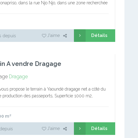
Bonapriso, dans la rue Njo Njo, dans une zone recherchée
égique. Emplacement premium, adapté pour un projet…
Détails
J'aime
s depuis
in A vendre Dragage
age
Dragage
vous propose le terrain à Yaoundé dragage net a côté du
e production des passeports, Superficie 1000 m2,
totale et un seul signataire. Au prix de…
00
m²
Détails
J'aime
depuis