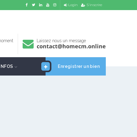
Login
S'inscrire
 moment
Laissez nous un message
contact@homecm.online
INFOS
Enregistrer un bien