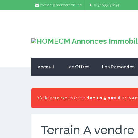
contact@homecm.online
+237 695032634
Acceuil
Les Offres
Les Demandes
Cette annonce date de
depuis 5 ans
, il se pou
Terrain A vendre