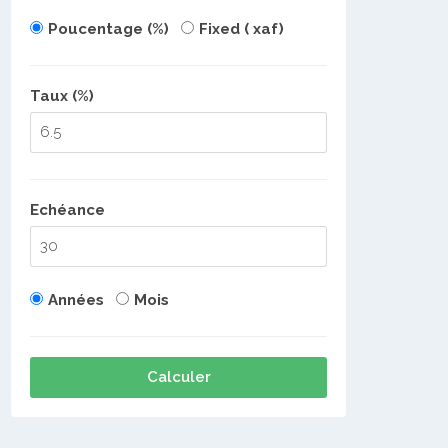
Poucentage (%)
Fixed ( xaf)
Taux (%)
Echéance
Années
Mois
Calculer