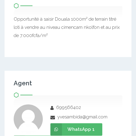
Opportunité à saisir Douala 1000m² de terrain titré
loti à vendre au niveau cimencam nkolfon et au prix
de 7.000fcfa/m²
Agent
699566402
yvesambida@gmail.com
WhatsApp 1