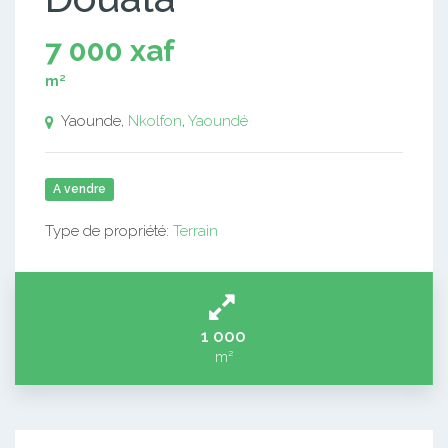
7 000 xaf
m²
Yaounde,
Nkolfon
,
Yaoundé
A vendre
Type de propriété:
Terrain
1 000
m²