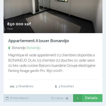
850 000 xaf
mois
Appartement A louer Bonandjo
Bonandjo
Bonandjo
Magnifique et vaste appartement 03 chambres disponible à
BONANDJO DLA1 03 chambre 03 douches 01 vaste salon
01 très vaste cuisine Balcons buanderie Groupe électrogène
Parking forage gardin Prx: 850.000Fr…
3 Chambres
3 Douches
Détails
6 mois depuis
J'aime