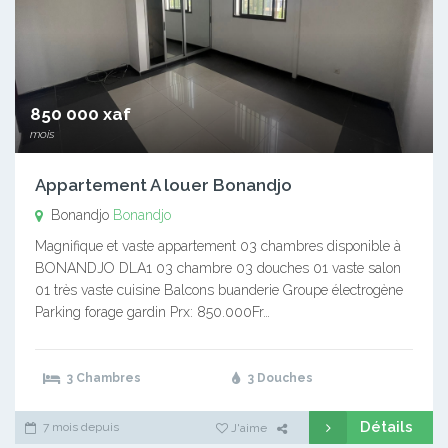
850 000 xaf
mois
Appartement A louer Bonandjo
Bonandjo
Bonandjo
Magnifique et vaste appartement 03 chambres disponible à
BONANDJO DLA1 03 chambre 03 douches 01 vaste salon
01 très vaste cuisine Balcons buanderie Groupe électrogène
Parking forage gardin Prx: 850.000Fr…
3 Chambres
3 Douches
Détails
7 mois depuis
J'aime