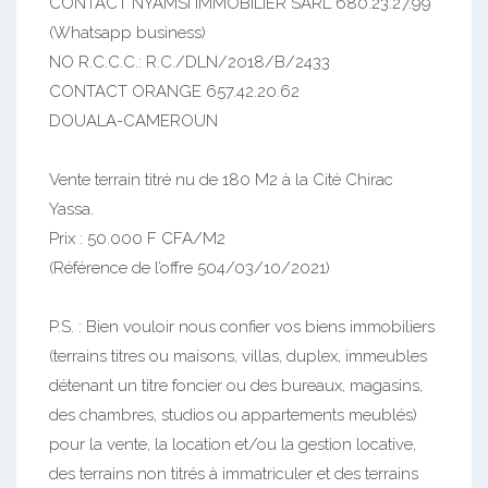
CONTACT NYAMSI IMMOBILIER SARL 680.23.27.99
(Whatsapp business)
NO R.C.C.C.: R.C./DLN/2018/B/2433
CONTACT ORANGE 657.42.20.62
DOUALA-CAMEROUN
Vente terrain titré nu de 180 M2 à la Cité Chirac
Yassa.
Prix : 50.000 F CFA/M2
(Référence de l’offre 504/03/10/2021)
P.S. : Bien vouloir nous confier vos biens immobiliers
(terrains titres ou maisons, villas, duplex, immeubles
détenant un titre foncier ou des bureaux, magasins,
des chambres, studios ou appartements meublés)
pour la vente, la location et/ou la gestion locative,
des terrains non titrés à immatriculer et des terrains