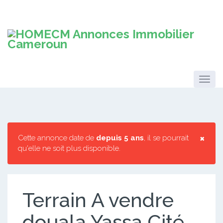
×
Cette annonce date de
depuis 5 ans
, il se pourrait
qu'elle ne soit plus disponible.
Terrain A vendre
douala Yassa Cité