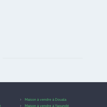
Maison à vendre à Douala
é
Maison à vendre à Yaoundé