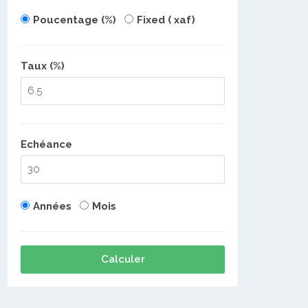
Poucentage (%)
Fixed ( xaf)
Taux (%)
Echéance
Années
Mois
Calculer