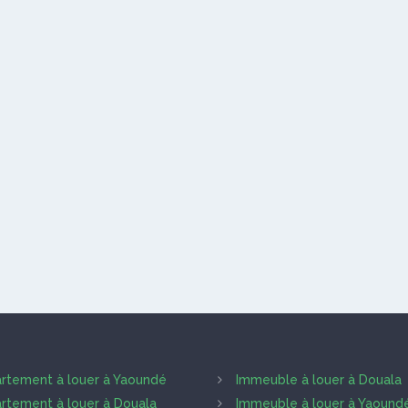
rtement à louer à Yaoundé
Immeuble à louer à Douala
rtement à louer à Douala
Immeuble à louer à Yaound