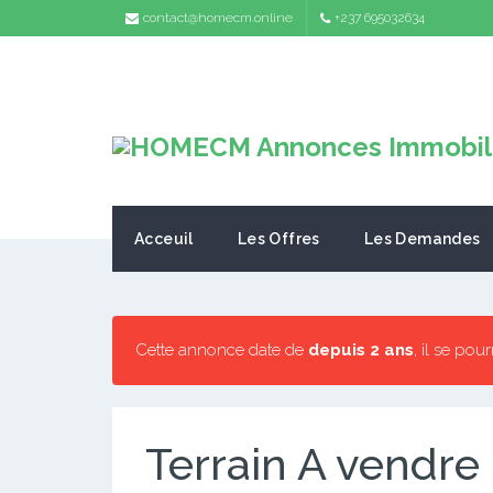
contact@homecm.online
+237 695032634
Acceuil
Les Offres
Les Demandes
Cette annonce date de
depuis 2 ans
, il se pou
Terrain A vendre