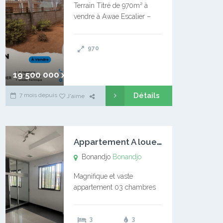
Terrain Titré de 970m² à
vendre à Awae Escalier –
Situé à Manassa, vers
Ngoantet – Non loin de
970
l’Université Catholique –
Encore d’autres Espaces
Disponibles – Terrain Titré –
19 500 000 xaf
…
Détails
7 mois depuis
J'aime
A
ppartement A louer Bonandjo
Bonandjo
Bonandjo
Magnifique et vaste
appartement 03 chambres
disponible à BONANDJO
DLA1 03 chambre 03
3
3
douches 01 vaste salon 01