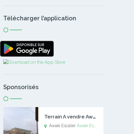
Télécharger l’application
Sponsorisés
T
errain A vendre Awaïe Escalier
Awaïe Escalier
Awaïe Escalier