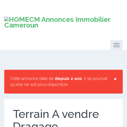
×
Cette annonce date de
depuis 2 ans
, il se pourrait
qu'elle ne soit plus disponible.
Terrain A vendre
Dragage