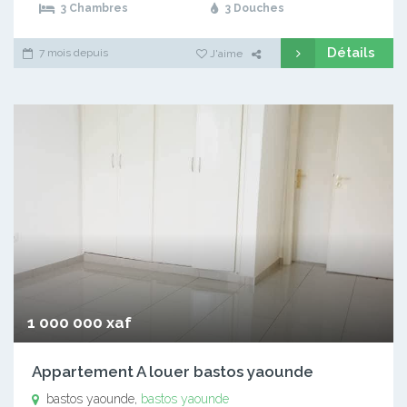
3 Chambres
3 Douches
Détails
7 mois depuis
J'aime
1 000 000 xaf
Appartement A louer bastos yaounde
bastos yaounde,
bastos yaounde