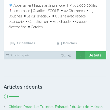
Appartement haut standing à louer || Prix: 1.000.000frs
Localisation | Quartier : #GOLF
02 Chambres
03
Douches
Séjour spacieux
Cuisine avec espace
buanderie
Climatisation
Eau chaude
Groupe
électrogène
Gardien…
2 Chambres
3 Douches
Détails
7 mois depuis
1
Articles récents
Chicken Road: Le Tutoriel Exhaustif du Jeu de Maison