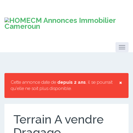
×
Cette annonce date de
depuis 2 ans
, il se pourrait
qu'elle ne soit plus disponible.
Terrain A vendre
Dragage