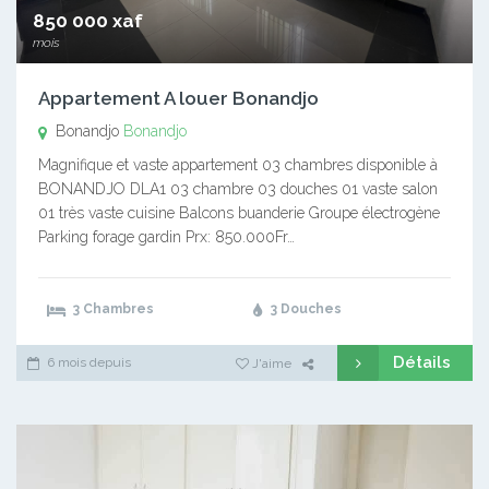
850 000 xaf
mois
Appartement A louer Bonandjo
Bonandjo
Bonandjo
Magnifique et vaste appartement 03 chambres disponible à
BONANDJO DLA1 03 chambre 03 douches 01 vaste salon
01 très vaste cuisine Balcons buanderie Groupe électrogène
Parking forage gardin Prx: 850.000Fr…
3 Chambres
3 Douches
Détails
6 mois depuis
J'aime