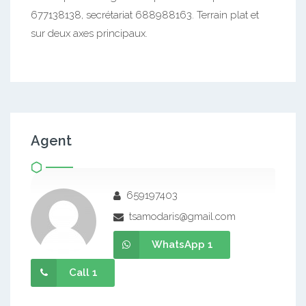
677138138, secrétariat 688988163. Terrain plat et
sur deux axes principaux.
Agent
659197403
tsamodaris@gmail.com
WhatsApp 1
Call 1