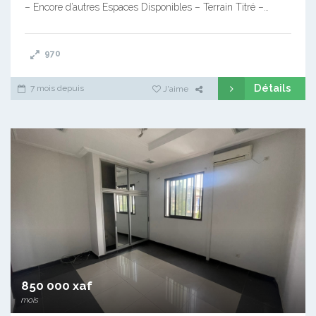
– Encore d’autres Espaces Disponibles – Terrain Titré –…
970
Détails
7 mois depuis
J'aime
850 000 xaf
mois