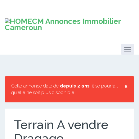
×
Cette annonce date de
depuis 2 ans
, il se pourrait
qu'elle ne soit plus disponible.
Terrain A vendre
Dragage