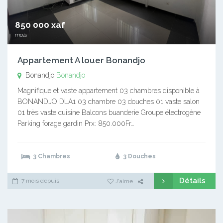
850 000 xaf
mois
Appartement A louer Bonandjo
Bonandjo
Bonandjo
Magnifique et vaste appartement 03 chambres disponible à
BONANDJO DLA1 03 chambre 03 douches 01 vaste salon
01 très vaste cuisine Balcons buanderie Groupe électrogène
Parking forage gardin Prx: 850.000Fr…
3 Chambres
3 Douches
Détails
7 mois depuis
J'aime