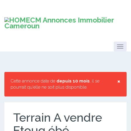
×
Cette annonce date de
depuis 10 mois
, il se
pourrait qu'elle ne soit plus disponible.
Terrain A vendre
Etoug ébé