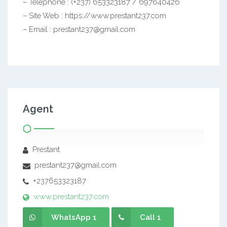
– Téléphone : (+237) 653323187 / 697640426
– Site Web : https://www.prestant237.com
– Email : prestant237@gmail.com
Agent
Prestant
prestant237@gmail.com
+237653323187
www.prestant237.com
WhatsApp 1
Call 1