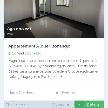
850 000 xaf
mois
Appartement A louer Bonandjo
Bonandjo
Bonandjo
Magnifique et vaste appartement 03 chambres disponible à
BONANDJO DLA1 03 chambre 03 douches 01 vaste salon
01 très vaste cuisine Balcons buanderie Groupe électrogène
Parking forage gardin Prx: 850.000Fr…
3 Chambres
3 Douches
Détails
7 mois depuis
J'aime