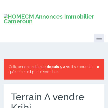
×
Cette annonce date de
depuis 5 ans
, il se pourrait
qu'elle ne soit plus disponible.
Terrain A vendre
Kribi