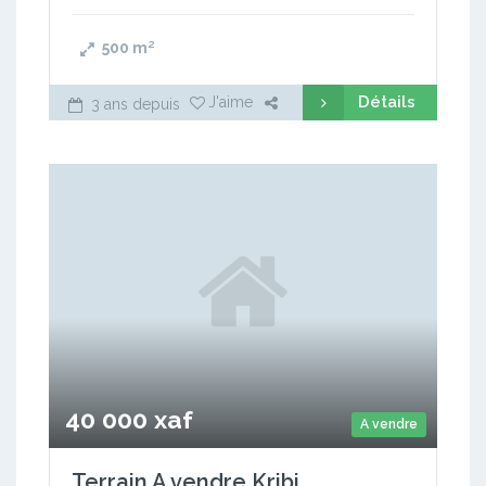
500
m²
Détails
J'aime
3 ans depuis
40 000 xaf
A vendre
Terrain A vendre Kribi