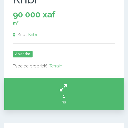
90 000 xaf
m²
Kribi,
Kribi
A vendre
Type de propriété:
Terrain
1
ha